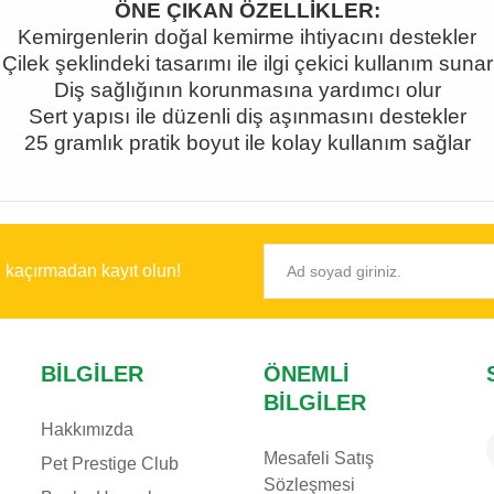
Ö
NE
Ç
IKAN
Ö
ZELL
İ
KLER:
Kemirgenlerin do
ğ
al kemirme ihtiyac
ı
n
ı
destekler
Ç
ilek
ş
eklindeki tasar
ı
m
ı
ile ilgi
ç
ekici kullan
ı
m sunar
Di
ş
sa
ğ
l
ığı
n
ı
n korunmas
ı
na yard
ı
mc
ı
olur
Sert yap
ı
s
ı
ile d
ü
zenli di
ş
a
şı
nmas
ı
n
ı
destekler
25 graml
ı
k pratik boyut ile kolay kullan
ı
m sa
ğ
lar
ı kaçırmadan kayıt olun!
BILGILER
ÖNEMLI
BILGILER
Hakkımızda
Mesafeli Satış
Pet Prestige Club
Sözleşmesi