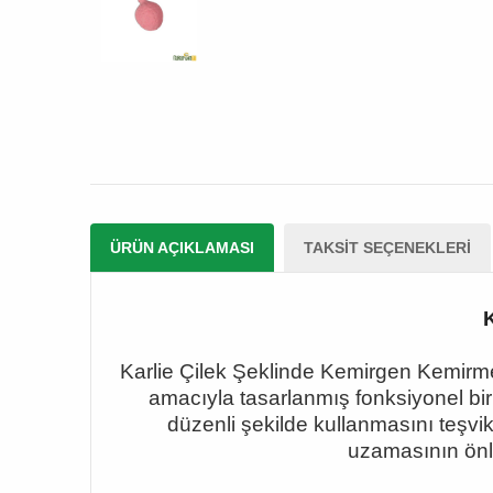
ÜRÜN AÇIKLAMASI
TAKSIT SEÇENEKLERI
Karlie
Ç
ilek
Ş
eklinde Kemirgen Kemirm
amac
ı
yla tasarlanm
ış
fonksiyonel bi
d
ü
zenli
ş
ekilde kullanmas
ı
n
ı
te
ş
vi
uzamas
ı
n
ı
n
ö
n