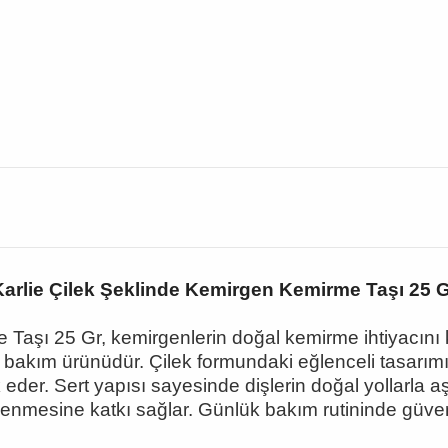
Karlie Çilek Şeklinde Kemirgen Kemirme Taşı 25 G
e Ta
şı
25 Gr, kemirgenlerin do
ğ
al kemirme ihtiyac
ı
n
ı
r bak
ı
m
ü
r
ü
n
ü
d
ü
r.
Ç
ilek formundaki e
ğ
lenceli tasar
ı
m
k eder. Sert yap
ı
s
ı
sayesinde di
ş
lerin do
ğ
al yollarla a
ş
lenmesine katk
ı
sa
ğ
lar. G
ü
nl
ü
k bak
ı
m rutininde g
ü
ve