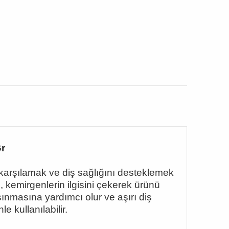
r
kar
şı
lamak ve di
ş
sa
ğ
l
ığı
n
ı
desteklemek
ı
, kemirgenlerin ilgisini
ç
ekerek
ü
r
ü
n
ü
ı
nmas
ı
na yard
ı
mc
ı
olur ve a
şı
r
ı
di
ş
nle kullan
ı
labilir.