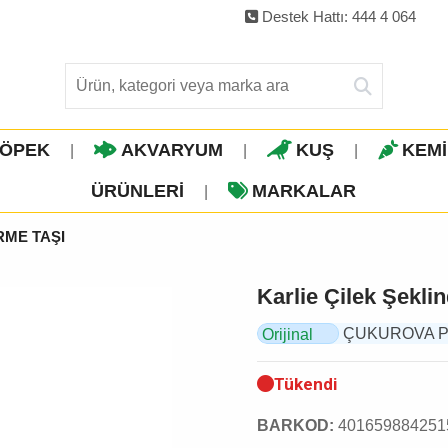
Destek Hattı: 444 4 064
ÖPEK
AKVARYUM
KUŞ
KEM
|
|
|
ÜRÜNLERI
MARKALAR
|
RME TAŞI
Karlie Çilek Şekl
ÇUKUROVA PET,
Orijinal
Ürün
Tükendi
BARKOD:
401659884251