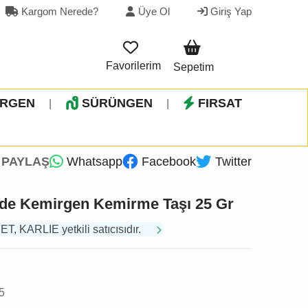
Kargom Nerede?
Üye Ol
Giriş Yap
Favorilerim
Sepetim
İRGEN
SÜRÜNGEN
FIRSAT
|
|
PAYLAŞ
Whatsapp
Facebook
Twitter
inde Kemirgen Kemirme Taşı 25 Gr
 KARLIE yetkili satıcısıdır.
5