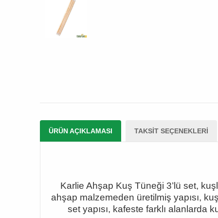
ÜRÜN AÇIKLAMASI
TAKSIT SEÇENEKLERI
Karlie Ahşap Kuş Tüneği 3
’lü set, ku
ş
ahşap malzemeden üretilmiş yapısı, kuşla
set yap
ısı, kafeste farklı alanlarda