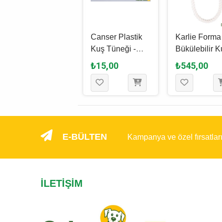
Canser Plastik
Karlie Forma
Kuş Tüneği -
Bükülebilir K
Karışık Renkli
Tüneği S - 57
₺15,00
₺545,00
1.4 Cm
E-BÜLTEN
Kampanya ve özel fırsatlar
İLETIŞIM