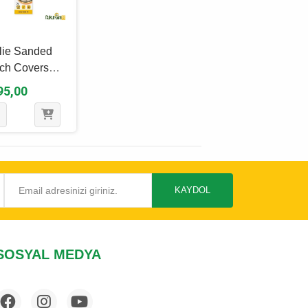
lie Sanded
ch Covers
mlu Kuş
95,00
eği 3'Lü - 20
m
KAYDOL
SOSYAL MEDYA