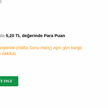
5
zda
5,20 TL değerinde Para Puan
rişlerde (Hafta Sonu Hariç) aynı gün kargo
6 dakika
)
TE EKLE