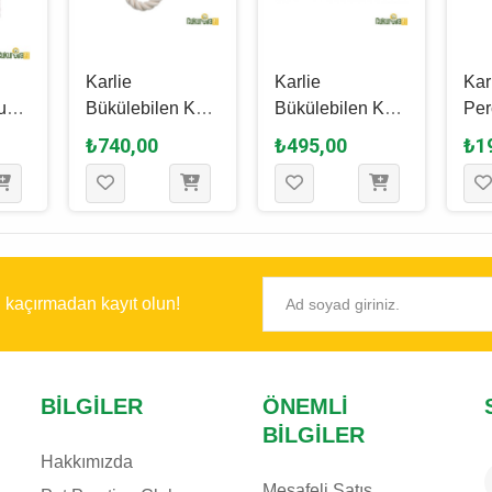
Karlie
Karlie
Kar
uş
Bükülebilen Kuş
Bükülebilen Kuş
Per
 x
Tüneği Karışık
Tüneği Karışık
Ku
₺740,00
₺495,00
₺1
Renkli - 70 Cm
Renkli - 37 Cm
Tün
M
ı kaçırmadan kayıt olun!
BILGILER
ÖNEMLI
BILGILER
Hakkımızda
Mesafeli Satış