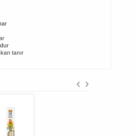
nar
ar
ndur
kan tanır