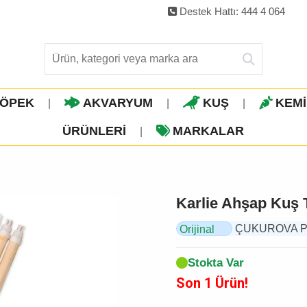
Destek Hattı: 444 4 064
ÖPEK
AKVARYUM
KUŞ
KEM
|
|
|
ÜRÜNLERI
MARKALAR
|
Karlie Ahşap Kuş 
ÇUKUROVA PET,
Orijinal
Ürün
Stokta Var
Son 1 Ürün!