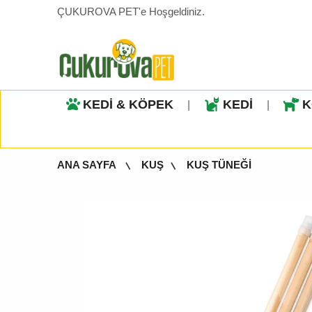
ÇUKUROVA PET'e Hoşgeldiniz.
KEDİ & KÖPEK
KEDİ
K
|
|
ANA SAYFA
KUŞ
KUŞ TÜNEĞİ