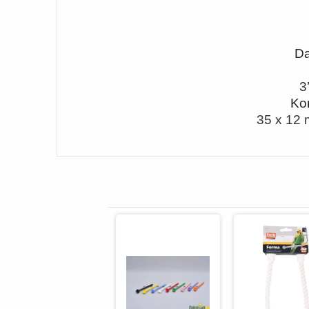
Da
3
Kom
35 x 12 