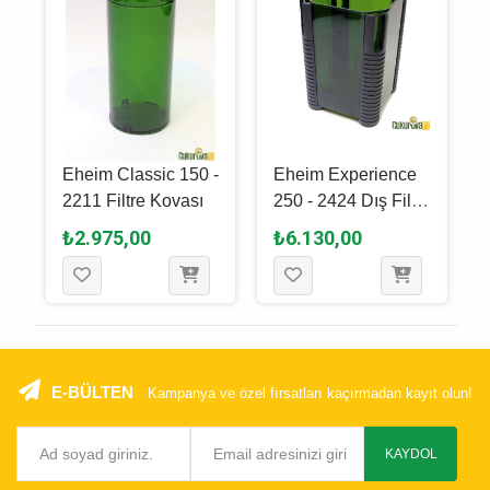
Eheim Classic 150 -
Eheim Experience
2211 Filtre Kovası
250 - 2424 Dış Filtre
Kovası
₺2.975,00
₺6.130,00
E-BÜLTEN
Kampanya ve özel fırsatları kaçırmadan kayıt olun!
KAYDOL