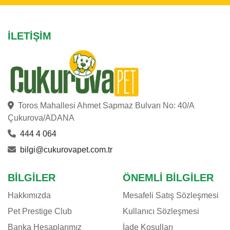
İLETIŞIM
Toros Mahallesi Ahmet Sapmaz Bulvarı No: 40/A
Çukurova/ADANA
444 4 064
bilgi@cukurovapet.com.tr
BILGILER
ÖNEMLI BILGILER
Hakkımızda
Mesafeli Satış Sözleşmesi
Pet Prestige Club
Kullanıcı Sözleşmesi
Banka Hesaplarımız
İade Koşulları