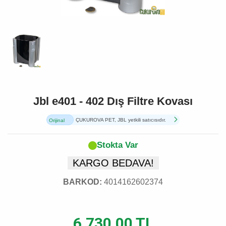
Jbl e401 - 402 Dış Filtre Kovası
ÇUKUROVA PET, JBL yetkili satıcısıdır.
Orijinal
Ürün
Stokta Var
KARGO BEDAVA!
BARKOD:
4014162602374
6.730,00 TL