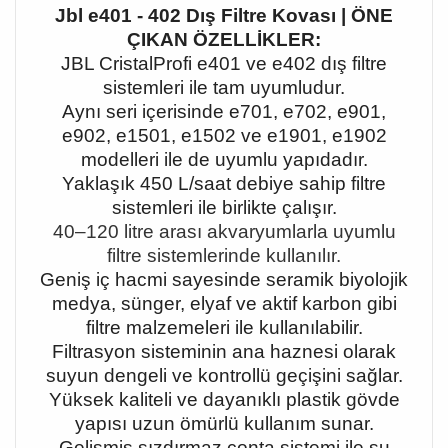
Jbl e401 - 402 Dış Filtre Kovası | ÖNE
ÇIKAN ÖZELLİKLER:
JBL CristalProfi e401 ve e402 dış filtre
sistemleri ile tam uyumludur.
Aynı seri içerisinde e701, e702, e901,
e902, e1501, e1502 ve e1901, e1902
modelleri ile de uyumlu yapıdadır.
Yaklaşık 450 L/saat debiye sahip filtre
sistemleri ile birlikte çalışır.
40
–120 litre aras
ı akvaryumlarla uyumlu
filtre sistemlerinde kullanılır.
Geniş iç hacmi sayesinde seramik biyolojik
medya, sünger, elyaf ve aktif karbon gibi
filtre malzemeleri ile kullanılabilir.
Filtrasyon sisteminin ana haznesi olarak
suyun dengeli ve kontrollü geçişini sağlar.
Yüksek kaliteli ve dayanıklı plastik gövde
yapısı uzun ömürlü kullanım sunar.
Gelişmiş sızdırmaz conta sistemi ile su