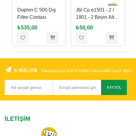
Dophin C 500 Dış
Jbl Cp e1501 - 2 /
Filtre Contası
1901 - 2 Beyin Altı
O-Ring
₺535,00
₺50,00
E-BÜLTEN
Kampanya ve özel fırsatları kaçırmadan kayıt olun!
KAYDOL
İLETIŞIM