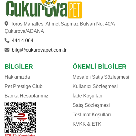
Toros Mahallesi Ahmet Sapmaz Bulvarı No: 40/A
Çukurova/ADANA
444 4 064
bilgi@cukurovapet.com.tr
BILGILER
ÖNEMLI BILGILER
Hakkımızda
Mesafeli Satış Sözleşmesi
Pet Prestige Club
Kullanıcı Sözleşmesi
Banka Hesaplarımız
İade Koşulları
Satış Sözleşmesi
Teslimat Koşulları
KVKK & ETK