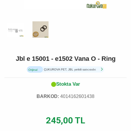
Jbl e 15001 - e1502 Vana O - Ring
ÇUKUROVA PET, JBL yetkili satıcısıdır.
Orijinal
Ürün
Stokta Var
BARKOD:
4014162601438
245,00 TL