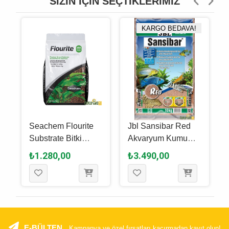
SIZIN İÇIN SEÇTIKLERIMIZ
KARGO BEDAVA!
Seachem Flourite
Jbl Sansibar Red
Substrate Bitki
Akvaryum Kumu
Kumu Kahverengi 2
Kırmızı 0.1 - 0.6 Mm
₺1.280,00
₺3.490,00
- 5 Mm / 3.5 Kg
/ 10 Kg
E-BÜLTEN
Kampanya ve özel fırsatları kaçırmadan kayıt olun!