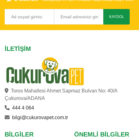
KAYDOL
İLETIŞIM
Toros Mahallesi Ahmet Sapmaz Bulvarı No: 40/A
Çukurova/ADANA
444 4 064
bilgi@cukurovapet.com.tr
BILGILER
ÖNEMLI BILGILER