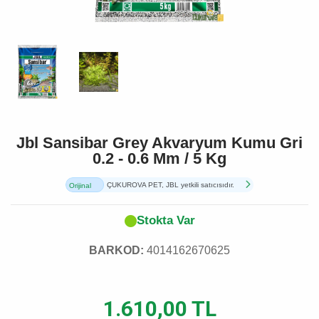
Jbl Sansibar Grey Akvaryum Kumu Gri
0.2 - 0.6 Mm / 5 Kg
ÇUKUROVA PET, JBL yetkili satıcısıdır.
Orijinal
Ürün
Stokta Var
BARKOD:
4014162670625
1.610,00 TL