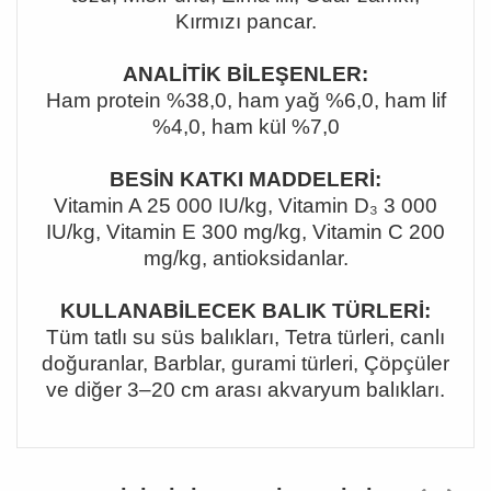
Kırmızı pancar.
ANALİTİK BİLEŞENLER:
Ham protein %38,0, ham yağ %6,0, ham lif
%4,0, ham kül %7,0
BESİN KATKI MADDELERİ:
Vitamin A 25 000 IU/kg, Vitamin D
₃ 3 000
IU/kg, Vitamin E 300 mg/kg, Vitamin C 200
mg/kg, antioksidan
lar.
KULLANABİLECEK BALIK TÜRLERİ:
Tüm tatlı su süs balıkları, Tetra türleri, canlı
doğuranlar, Barblar, gurami türleri, Çöpçüler
ve diğer 3
–20 cm aras
ı akvaryum balıkları.