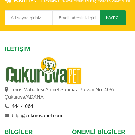
E-BÜLTEN
Kampanya ve özel fırsatları kaçırmadan kayıt olun!
KAYDOL
İLETIŞIM
Toros Mahallesi Ahmet Sapmaz Bulvarı No: 40/A
Çukurova/ADANA
444 4 064
bilgi@cukurovapet.com.tr
BILGILER
ÖNEMLI BILGILER