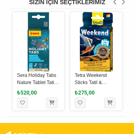
SIZIN İÇIN SEÇTIKLERIMIZ
&
Sera Holiday Tabs
Tetra Weekend
r
Nature Tablet Tatil &
Sticks Tatil &
Haftasonu Yemi 10
Haftasonu Yemi 18
₺520,00
₺275,00
Tablet
Gr