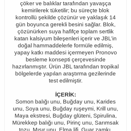
çöker ve balıklar tarafından yavaşça
kemirilerek tüketilir; bu süreçte blok
kontrollü şekilde çözünür ve yaklaşık 14
gün boyunca gerekli besini sağlar. Blok,
çözünürken suya hafifçe toplam sertlik
katan kalsiyum bileşenleri içerir ve JBL
’in
do
ğal hammaddelerle formüle edilmiş,
yapay katkı maddesi içermeyen Pronovo
besleme konsepti çerçevesinde
hazırlanmıştır. Ürün JBL tarafından tropikal
bölgelerde yapılan araştırma gezilerinde
test edilmiştir.
İÇERİK:
Somon balığı unu, Buğday unu, Karides
unu, Soya unu, Buğday ruşeymi, Krill unu,
Maya ekstresi, Buğday glüteni, Spirulina,
Mürekkep balığı unu, Pirinç unu, Sarımsak
tozu, Mısır unu, Elma lifi, Guar zamkı,