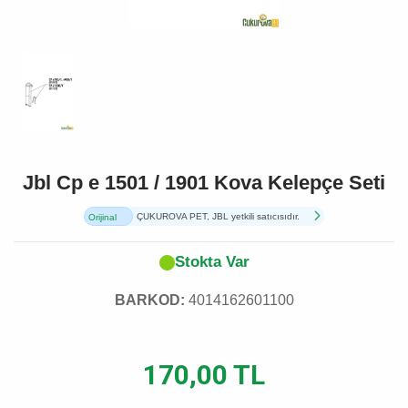
Jbl Cp e 1501 / 1901 Kova Kelepçe Seti
ÇUKUROVA PET, JBL yetkili satıcısıdır.
Orijinal
Ürün
Stokta Var
BARKOD:
4014162601100
170,00 TL