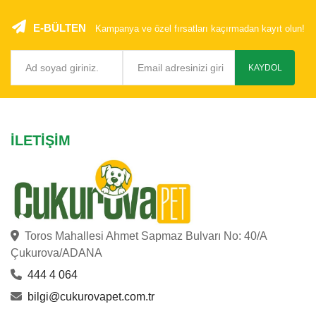
E-BÜLTEN
Kampanya ve özel fırsatları kaçırmadan kayıt olun!
KAYDOL
İLETIŞIM
Toros Mahallesi Ahmet Sapmaz Bulvarı No: 40/A
Çukurova/ADANA
444 4 064
bilgi@cukurovapet.com.tr