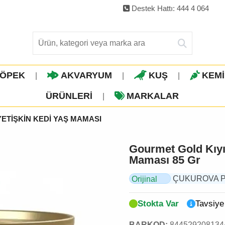
Destek Hattı: 444 4 064
ÖPEK
AKVARYUM
KUŞ
KEM
|
|
|
ÜRÜNLERI
MARKALAR
|
YETİŞKİN KEDİ YAŞ MAMASI
Gourmet Gold Kıyıl
Maması 85 Gr
ÇUKUROVA PET,
Orijinal
Ürün
Stokta Var
Tavsiye
BARKOD:
844529208134