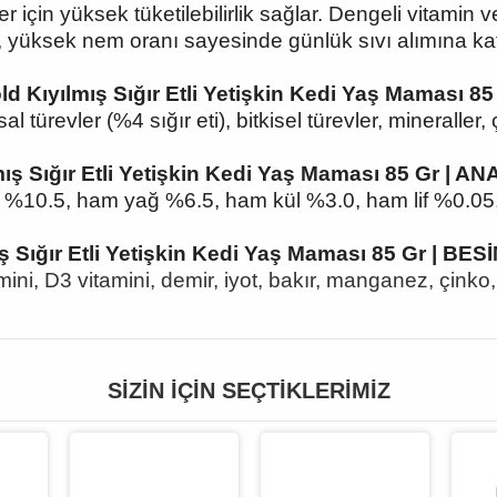
ler için yüksek tüketilebilirlik sağlar. Dengeli vitamin v
 yüksek nem oranı sayesinde günlük sıvı alımına ka
 Kıyılmış Sığır Etli Yetişkin Kedi Yaş Maması 85
 türevler (%4 sığır eti), bitkisel türevler, mineraller, 
ış Sığır Etli Yetişkin Kedi Yaş Maması 85 Gr | 
 %10.5, ham yağ %6.5, ham kül %3.0, ham lif %0.0
ş Sığır Etli Yetişkin Kedi Yaş Maması 85 Gr | B
mini, D3 vitamini, demir, iyot, bakır, manganez, çinko,
SIZIN İÇIN SEÇTIKLERIMIZ