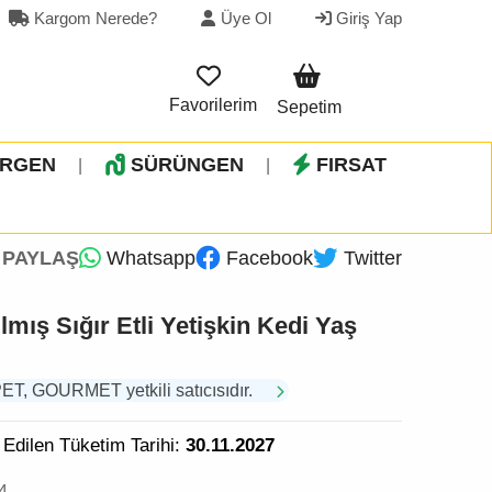
Kargom Nerede?
Üye Ol
Giriş Yap
Favorilerim
Sepetim
İRGEN
SÜRÜNGEN
FIRSAT
|
|
PAYLAŞ
Whatsapp
Facebook
Twitter
mış Sığır Etli Yetişkin Kedi Yaş
 GOURMET yetkili satıcısıdır.
 Edilen Tüketim Tarihi:
30.11.2027
4