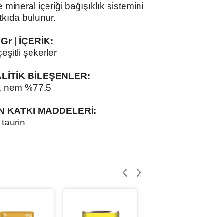
e mineral içeriği bağışıklık sistemini
tkıda bulunur.
 Gr | İÇERİK:
çeşitli şekerler
ANALİTİK BİLEŞENLER:
5, nem %77.5
ESİN KATKI MADDELERİ:
 taurin