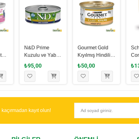
N&D Prime
Gourmet Gold
Sch
th
Kuzulu ve Yaban
Kıyılmış Hindili
Co
u ve
Mersinli Yetişkin
Yetişkin Kedi
Nutr
₺95,00
₺50,00
₺1
Kedi Yaş
Yaş Maması 85
Ton
Maması 70 Gr
Gr
Tav
70
Ked
Mam
ı kaçırmadan kayıt olun!