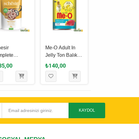
esir
Me-O Adult In
Miamor Feine
mplete
Jelly Ton Balıklı
Pastate Tavşanlı
ition In Jelly
Yetişki̇n Kedi
Yetişkin Kedi
35,00
₺140,00
₺65,00
 Balıklı ve
Yaş Maması 400
Yaş Maması 85
uklu Yetişkin
Gr
Gr
i Yaş
ası 85 Gr
KAYDOL