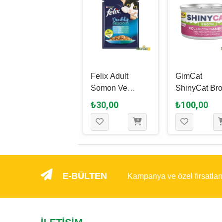
Schesir After
Felix Adult
GimCat
Dark Complete
Somon Ve
ShinyCat Bro
Karışık Çeşitli
Sardalyalı
Adult Tavukl
₺1.675,00
₺30,00
₺100,00
Yetişkin Kedi
Yetişkin Kedi
Karidesli
Yaş Maması 80
Yaş Maması 85
Yetişkin Kedi
Gr - 12 Adet
Gr
Yaş Maması 
Gr
E-BÜLTEN
Kampanya ve özel fırsatlar