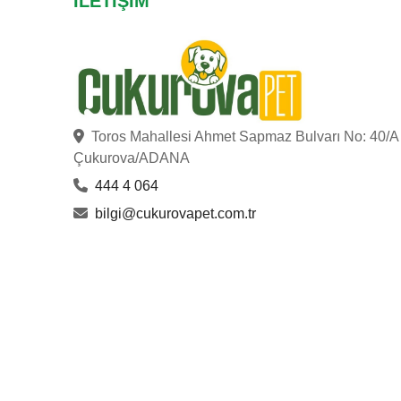
İLETIŞIM
Toros Mahallesi Ahmet Sapmaz Bulvarı No: 40/A
Çukurova/ADANA
444 4 064
bilgi@cukurovapet.com.tr
ÇUKUROVA PET
© Copyright 2023
. Hakları Saklıdır.