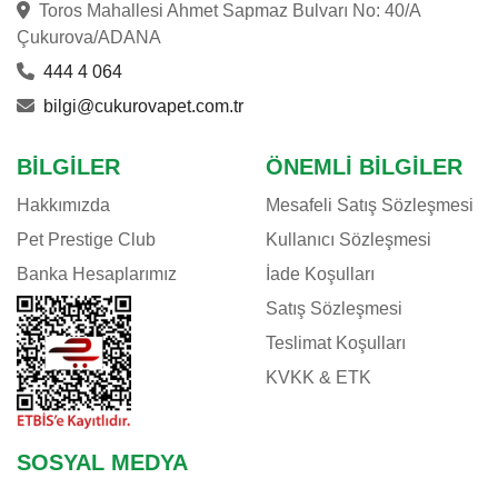
Toros Mahallesi Ahmet Sapmaz Bulvarı No: 40/A
Çukurova/ADANA
444 4 064
bilgi@cukurovapet.com.tr
BILGILER
ÖNEMLI BILGILER
Hakkımızda
Mesafeli Satış Sözleşmesi
Pet Prestige Club
Kullanıcı Sözleşmesi
Banka Hesaplarımız
İade Koşulları
Satış Sözleşmesi
Teslimat Koşulları
KVKK & ETK
SOSYAL MEDYA