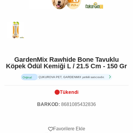
GardenMix Rawhide Bone Tavuklu
Köpek Ödül Kemiği L / 21.5 Cm - 150 Gr
ÇUKUROVA PET, GARDENMIX yetkili satıcısıdır.
Orijinal
Ürün
Tükendi
BARKOD:
8681085432836
Favorilere Ekle