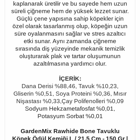
kaplanarak üretilir ve bu sayede hem uzun
süreli çiğneme hem de yüksek lezzet sunar.
Güçlü çene yapısına sahip köpekler için
özel olarak tasarlanmış olup, köpeğin uzun
süre oyalanmasını sağlar ve stres azaltıcı
etki sunar. Aynı zamanda çiğneme
sırasında diş yüzeyinde mekanik temizlik
oluşturarak plak ve tartar oluşumunun
azaltılmasına yardımcı olur.
İÇERİK:
Dana Derisi %88,46, Tavuk %10,23,
Gliserin %0,51, Soya Proteini %0,36, Mısır
Nişastası %0,33,Çay Polifenolleri %0,09
Sodyum Hekzametafosfat %0,01,
Potasyum Sorbat %0,01
GardenMix Rawhide Bone Tavuklu
Köpek Ödül Kemiği L / 21.5 Cm - 150 Gr |