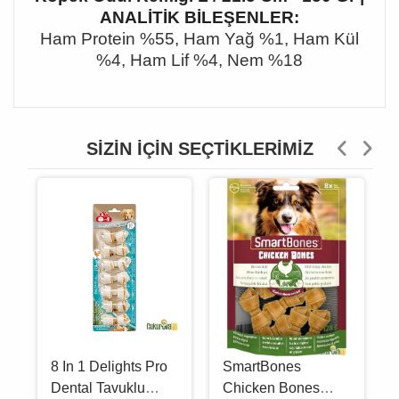
ANALİTİK BİLEŞENLER:
Ham Protein %55, Ham Yağ %1, Ham Kül
%4, Ham Lif %4, Nem %18
SIZIN İÇIN SEÇTIKLERIMIZ
8 In 1 Delights Pro
SmartBones
Dental Tavuklu
Chicken Bones