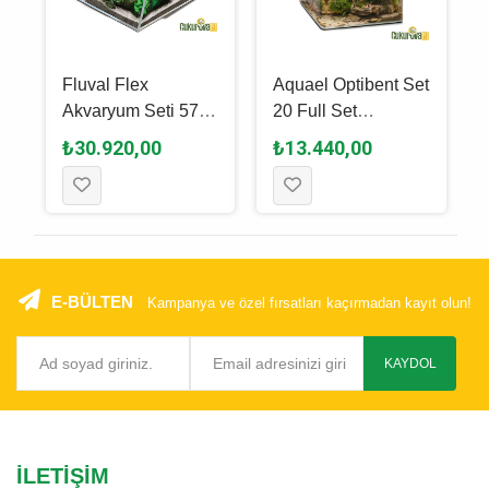
Fluval Flex
Aquael Optibent Set
Akvaryum Seti 57 L
20 Full Set
- Beyaz
Akvaryum 19 L -
₺30.920,00
₺13.440,00
Beyaz
E-BÜLTEN
Kampanya ve özel fırsatları kaçırmadan kayıt olun!
KAYDOL
İLETIŞIM