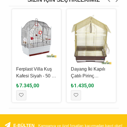
Ferplast Villa Kuş
Dayang İki Kapılı
Kafesi Siyah - 50 x
Çatılı Pirinç
30 x 52.5 Cm
Muhabbet Kuşu
₺7.345,00
₺1.435,00
Kafesi 35 x 28 x 46
Cm
E-BÜLTEN
Kampanya ve özel fırsatları kaçırmadan kayıt olun!