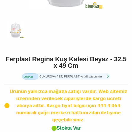
Ferplast Regina Kuş Kafesi Beyaz - 32.5
x 49 Cm
ÇUKUROVA PET, FERPLAST yetkili satıcısıdır.
Orijinal
Ürün
Ürünün yalnızca mağaza satışı vardır. Web sitemiz
üzerinden verilecek siparişlerde kargo ücreti
alıcıya aittir. Kargo fiyat bilgisi için 444 4 064
numaralı çağrı merkezi hattımızdan iletişime
geçebilirsiniz.
Stokta Var