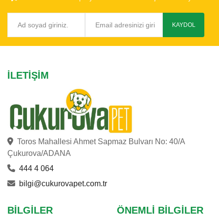
KAYDOL
İLETIŞIM
Toros Mahallesi Ahmet Sapmaz Bulvarı No: 40/A
Çukurova/ADANA
444 4 064
bilgi@cukurovapet.com.tr
BILGILER
ÖNEMLI BILGILER