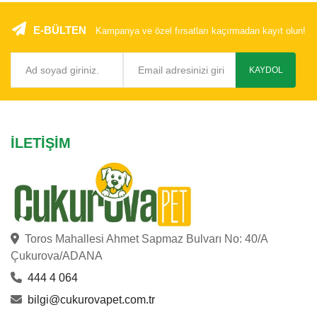
E-BÜLTEN
Kampanya ve özel fırsatları kaçırmadan kayıt olun!
KAYDOL
İLETIŞIM
Toros Mahallesi Ahmet Sapmaz Bulvarı No: 40/A
Çukurova/ADANA
444 4 064
bilgi@cukurovapet.com.tr