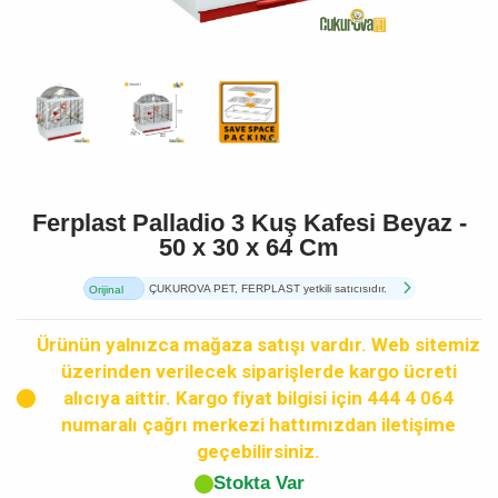
Ferplast Palladio 3 Kuş Kafesi Beyaz -
50 x 30 x 64 Cm
ÇUKUROVA PET, FERPLAST yetkili satıcısıdır.
Orijinal
Ürün
Ürünün yalnızca mağaza satışı vardır. Web sitemiz
üzerinden verilecek siparişlerde kargo ücreti
alıcıya aittir. Kargo fiyat bilgisi için 444 4 064
numaralı çağrı merkezi hattımızdan iletişime
geçebilirsiniz.
Stokta Var