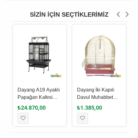
SIZIN İÇIN SEÇTIKLERIMIZ
Dayang A19 Ayaklı
Dayang İki Kapılı
Papağan Kafesi
Davul Muhabbet
Siyah - 102.5 x 80 x
Kuşu Kafesi 35 x 28
₺24.870,00
₺1.385,00
172 Cm
x 46 Cm