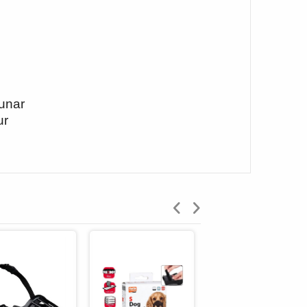
sunar
ur