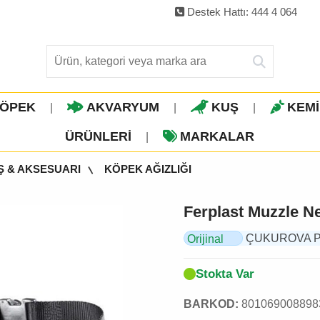
Destek Hattı: 444 4 064
ÖPEK
AKVARYUM
KUŞ
KEM
|
|
|
ÜRÜNLERI
MARKALAR
|
Ş & AKSESUARI
KÖPEK AĞIZLIĞI
Ferplast Muzzle Ne
ÇUKUROVA PET,
Orijinal
Ürün
Stokta Var
BARKOD:
801069008898