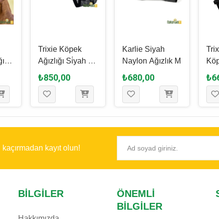
Trixie Köpek
Karlie Siyah
Trix
ğı
Ağızlığı Si̇yah -
Naylon Ağızlık M
Köp
Xs -
Xl
32 
₺850,00
₺680,00
₺6
ı kaçırmadan kayıt olun!
BILGILER
ÖNEMLI
BILGILER
Hakkımızda