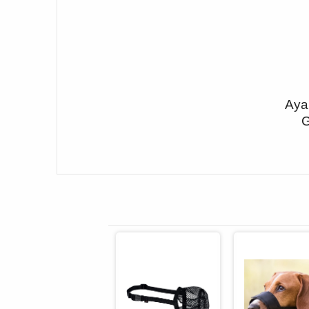
Ayar
G