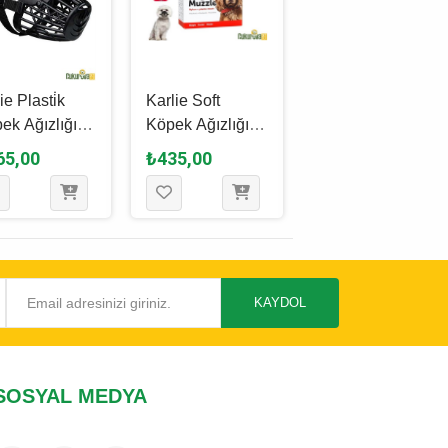
ie Plasti̇k
Karlie Soft
Karlie Naylon
ek Ağızlığı
Köpek Ağızlığı
Köpek Ağızlığı Xl
Cm - L
35 Cm - 48 Cm
65,00
₺435,00
₺785,00
KAYDOL
SOSYAL MEDYA