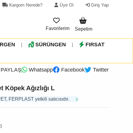
Kargom Nerede?
Üye Ol
Giriş Yap
Favorilerim
Sepetim
İRGEN
SÜRÜNGEN
FIRSAT
|
|
PAYLAŞ
Whatsapp
Facebook
Twitter
t Köpek Ağızlığı L
 FERPLAST yetkili satıcısıdır.
3