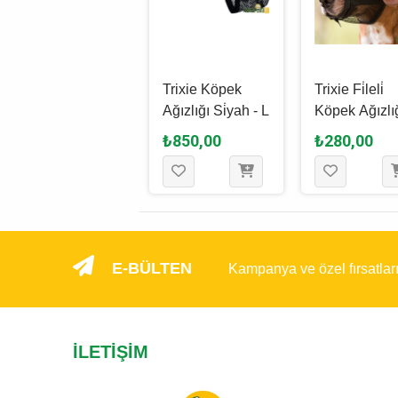
Trixie Köpek
Trixie Köpek
Trixie Fi̇leli̇
Ağızlığı Si̇yah L
Ağızlığı Si̇yah - L
Köpek Ağızlı
Si̇yah - 31 Cm
14 - 18 Cm - 
₺350,00
₺850,00
₺280,00
S
E-BÜLTEN
Kampanya ve özel fırsatlar
İLETIŞIM