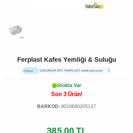
Ferplast Kafes Yemliği & Suluğu
ÇUKUROVA PET, FERPLAST yetkili satıcısıdır.
Orijinal
Ürün
Stokta Var
Son 3 Ürün!
BARKOD:
8010690205137
385,00 TL