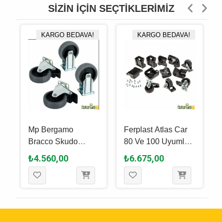
SIZIN İÇIN SEÇTIKLERIMIZ
KARGO BEDAVA!
KARGO BEDAVA!
Mp Bergamo
Ferplast Atlas Car
Bracco Skudo
80 Ve 100 Uyumlu
Taşıma Çantası
L442 Tekerlek Seti
₺4.560,00
₺6.675,00
Tekerleği