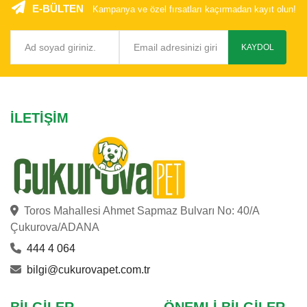
E-BÜLTEN
Kampanya ve özel fırsatları kaçırmadan kayıt olun!
KAYDOL
İLETIŞIM
Toros Mahallesi Ahmet Sapmaz Bulvarı No: 40/A
Çukurova/ADANA
444 4 064
bilgi@cukurovapet.com.tr