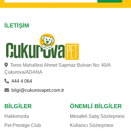
İLETIŞIM
Toros Mahallesi Ahmet Sapmaz Bulvarı No: 40/A
Çukurova/ADANA
444 4 064
bilgi@cukurovapet.com.tr
BILGILER
ÖNEMLI BILGILER
Hakkımızda
Mesafeli Satış Sözleşmesi
Pet Prestige Club
Kullanıcı Sözleşmesi