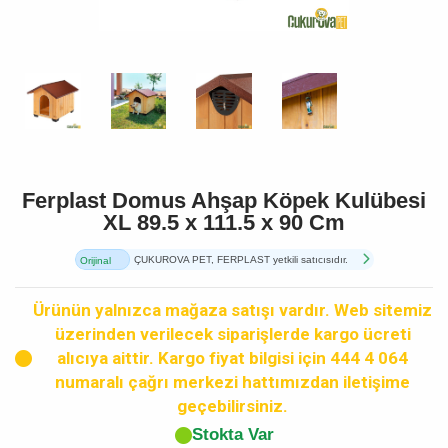
Ferplast Domus Ahşap Köpek Kulübesi
XL 89.5 x 111.5 x 90 Cm
ÇUKUROVA PET, FERPLAST yetkili satıcısıdır.
Orijinal
Ürün
Ürünün yalnızca mağaza satışı vardır. Web sitemiz
üzerinden verilecek siparişlerde kargo ücreti
alıcıya aittir. Kargo fiyat bilgisi için 444 4 064
numaralı çağrı merkezi hattımızdan iletişime
geçebilirsiniz.
Stokta Var