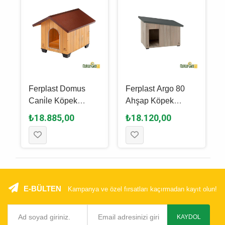
Ferplast Domus
Ferplast Argo 80
Cani̇le Köpek
Ahşap Köpek
Kulübesi̇ - 61 x 73.5
Kulübesi̇ 95.5 x
₺18.885,00
₺18.120,00
x 55 Cm
62.5 x 67 Cm
E-BÜLTEN
Kampanya ve özel fırsatları kaçırmadan kayıt olun!
KAYDOL