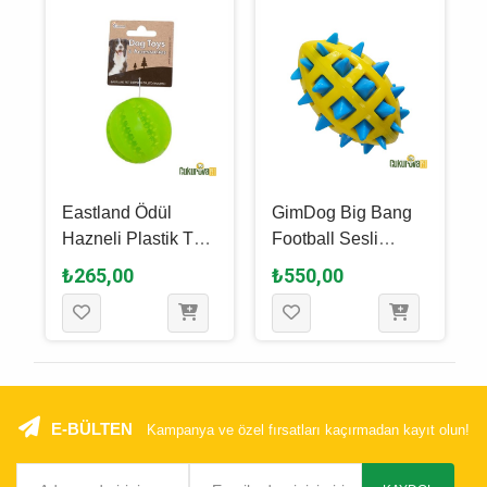
Eastland Ödül
GimDog Big Bang
p
Hazneli Plastik Top
Football Sesli
Köpek Oyuncağı 7
Eğlence Topu
₺265,00
₺550,00
Cm
Köpek Oyuncağı
12.7 Cm
E-BÜLTEN
Kampanya ve özel fırsatları kaçırmadan kayıt olun!