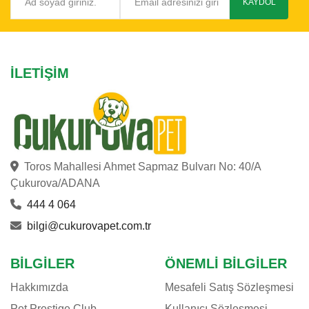
KAYDOL
İLETIŞIM
Toros Mahallesi Ahmet Sapmaz Bulvarı No: 40/A
Çukurova/ADANA
444 4 064
bilgi@cukurovapet.com.tr
BILGILER
ÖNEMLI BILGILER
Hakkımızda
Mesafeli Satış Sözleşmesi
Pet Prestige Club
Kullanıcı Sözleşmesi