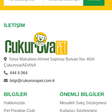
İLETIŞIM
Toros Mahallesi Ahmet Sapmaz Bulvarı No: 40/A
Çukurova/ADANA
444 4 064
bilgi@cukurovapet.com.tr
BILGILER
ÖNEMLI BILGILER
Hakkımızda
Mesafeli Satış Sözleşmesi
Pet Prestige Club
Kullanıcı Sözleşmesi