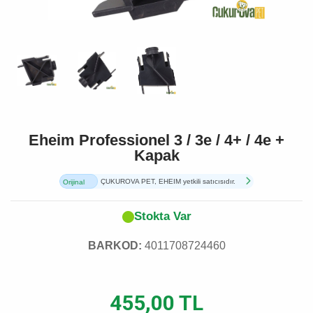
Eheim Professionel 3 / 3e / 4+ / 4e +
Kapak
ÇUKUROVA PET, EHEIM yetkili satıcısıdır.
Orijinal
Ürün
Stokta Var
BARKOD:
4011708724460
455,00 TL