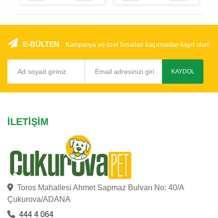
Adet
E-BÜLTEN
Kampanya ve özel fırsatları kaçırmadan kayıt olun!
KAYDOL
İLETIŞIM
Toros Mahallesi Ahmet Sapmaz Bulvarı No: 40/A
Çukurova/ADANA
444 4 064