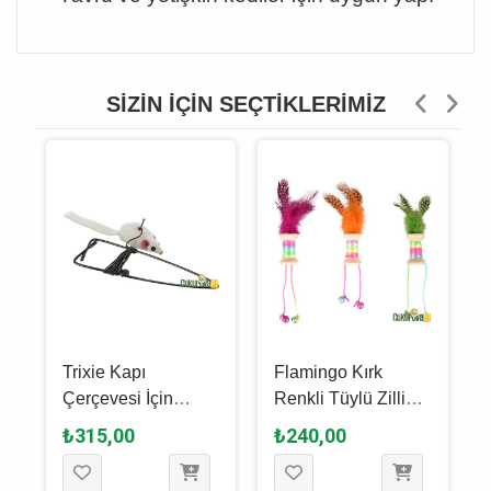
SIZIN İÇIN SEÇTIKLERIMIZ
Trixie Kapı
Flamingo Kırk
Çerçevesi İçin
Renkli Tüylü Zilli
m
Asmalı Peluş Fare
Makara Kedi
₺315,00
₺240,00
Kedi Oyuncağı 8
Oyuncağı Karışık
Cm - 190 Cm
Renkli 17 Cm - 1