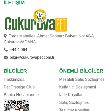
İLETIŞIM
Toros Mahallesi Ahmet Sapmaz Bulvarı No: 40/A
Çukurova/ADANA
444 4 064
bilgi@cukurovapet.com.tr
BILGILER
ÖNEMLI BILGILER
Hakkımızda
Mesafeli Satış Sözleşmesi
Pet Prestige Club
Kullanıcı Sözleşmesi
Banka Hesaplarımız
İade Koşulları
Satış Sözleşmesi
Teslimat Koşulları