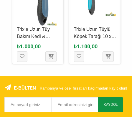
Trixie Uzun Tüy
Trixie Uzun Tüylü
Bakım Kedi &
Köpek Tarağı 10 x
m
Köpek Tarağı 10 x
15 Cm
₺1.000,00
₺1.100,00
15 Cm
E-BÜLTEN
Kampanya ve özel fırsatları kaçırmadan kayıt olun!
KAYDOL