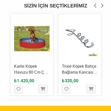
SIZIN İÇIN SEÇTIKLERIMIZ
Karlie Köpek
Trixie Köpek Bahçe
Havuzu 80 Cm Çap
Bağlama Kancası
- Mavi̇ Kırmızı
40 Cm Çap 9 Mm
₺1.420,00
₺320,00