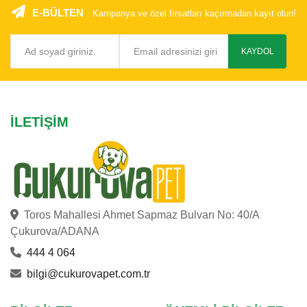
E-BÜLTEN
Kampanya ve özel fırsatları kaçırmadan kayıt olun!
KAYDOL
İLETIŞIM
Toros Mahallesi Ahmet Sapmaz Bulvarı No: 40/A
Çukurova/ADANA
444 4 064
bilgi@cukurovapet.com.tr