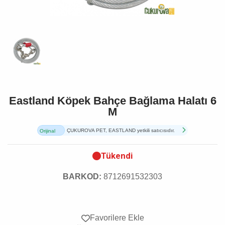
Eastland Köpek Bahçe Bağlama Halatı 6
M
ÇUKUROVA PET, EASTLAND yetkili satıcısıdır.
Orijinal
Ürün
Tükendi
BARKOD:
8712691532303
Favorilere Ekle