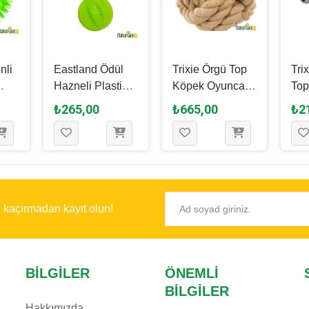
nli
Eastland Ödül
Trixie Örgü Top
Tri
Hazneli Plastik
Köpek Oyuncağı
Top
ağı
Top Köpek
13 Cm
Oyu
₺265,00
₺665,00
₺2
Oyuncağı 7 Cm
10
ı kaçırmadan kayıt olun!
BILGILER
ÖNEMLI
BILGILER
Hakkımızda