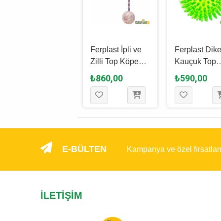
Kong Ball
Ferplast İpli ve
Ferplast Dike
Extreme Plastik
Zilli Top Köpek
Kauçuk Top
Top Köpek
Oyuncağı S / 7 x
Köpek Oyunc
₺720,00
₺860,00
₺590,00
Oyuncağı Siyah
60 Cm
8 Cm
S - 6 Cm
E-BÜLTEN
Kampanya ve özel fırsatlar
İLETIŞIM