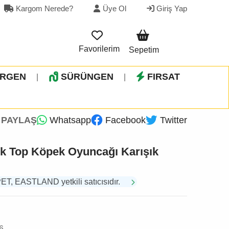
Kargom Nerede?
Üye Ol
Giriş Yap
Favorilerim
Sepetim
İRGEN
SÜRÜNGEN
FIRSAT
|
|
PAYLAŞ
Whatsapp
Facebook
Twitter
tik Top Köpek Oyuncağı Karışık
 EASTLAND yetkili satıcısıdır.
6