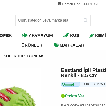
Destek Hattı: 444 4 064
ÖPEK
AKVARYUM
KUŞ
KEM
|
|
|
ÜRÜNLERI
MARKALAR
|
KÖPEK TOP OYUNCAK
Eastland İpli Plas
Renkli - 8.5 Cm
ÇUKUROVA PET,
Orijinal
Ürün
Stokta Var
BARKOD:
871269536258