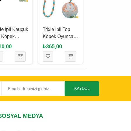
xie İpli Kauçuk
Trixie İpli Top
Eastland Halat
 Köpek
Köpek Oyuncağı
İpli Top Köpek
ncağı 6 x
Karışık Renkli - 6
Oyuncağı 6 x 15
10,00
₺365,00
₺290,00
0 Cm
x 30 Cm
Cm
KAYDOL
SOSYAL MEDYA