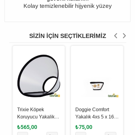
Kolay temizlenebilir hijyenik yüzey
SIZIN İÇIN SEÇTIKLERIMIZ
Trixie Köpek
Doggie Comfort
Koruyucu Yakalik S
Yakalık 4xs 5 x 16 -
- M - 30 x 37 Cm
19 Cm
₺565,00
₺75,00