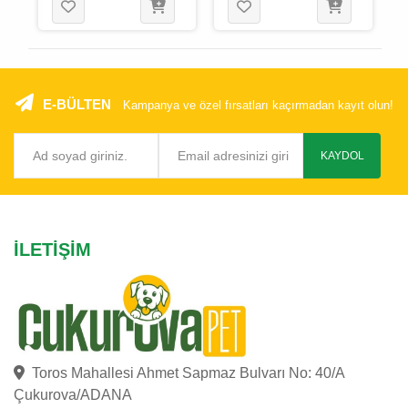
E-BÜLTEN
Kampanya ve özel fırsatları kaçırmadan kayıt olun!
KAYDOL
İLETIŞIM
Toros Mahallesi Ahmet Sapmaz Bulvarı No: 40/A
Çukurova/ADANA