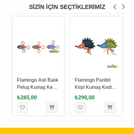
SIZIN İÇIN SEÇTIKLERIMIZ
Flamingo Asli Balık
Flamingo Parıltılı
Peluş Kumaş Kedi
Kirpi Kumaş Kedi
Oyuncağı Karışık
Oyuncağı Karışık
₺265,00
₺290,00
Renkli 12.5 Cm
Renkli 15 Cm