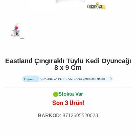
Eastland Çıngıraklı Tüylü Kedi Oyuncağı
8 x 9 Cm
ÇUKUROVA PET, EASTLAND yetkili satıcısıdır.
Orijinal
Ürün
Stokta Var
Son 3 Ürün!
BARKOD:
8712695520023