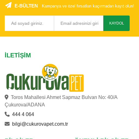
E-BÜLTEN
Kampanya ve özel fırsatları kaçırmadan kayıt olun!
KAYDOL
İLETIŞIM
Toros Mahallesi Ahmet Sapmaz Bulvarı No: 40/A
Çukurova/ADANA
444 4 064
bilgi@cukurovapet.com.tr