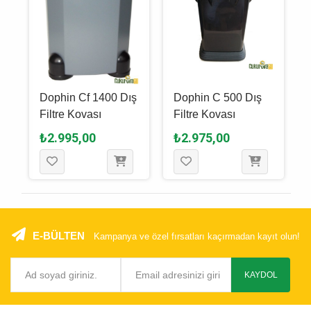
Dophin Cf 1400 Dış
Dophin C 500 Dış
e
Filtre Kovası
Filtre Kovası
₺2.995,00
₺2.975,00
E-BÜLTEN
Kampanya ve özel fırsatları kaçırmadan kayıt olun!
KAYDOL