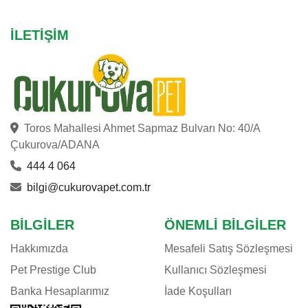
İLETIŞIM
Toros Mahallesi Ahmet Sapmaz Bulvarı No: 40/A
Çukurova/ADANA
444 4 064
bilgi@cukurovapet.com.tr
BILGILER
ÖNEMLI BILGILER
Hakkımızda
Mesafeli Satış Sözleşmesi
Pet Prestige Club
Kullanıcı Sözleşmesi
Banka Hesaplarımız
İade Koşulları