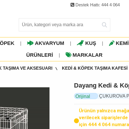
Destek Hattı: 444 4 064
ÖPEK
AKVARYUM
KUŞ
KEM
|
|
|
ÜRÜNLERI
MARKALAR
|
K TAŞIMA VE AKSESUARI
KEDİ & KÖPEK TAŞIMA KAFESİ
Dayang Kedi & Köp
ÇUKUROVA PET,
Orijinal
Ürün
Ürünün yalnızca mağaz
verilecek siparişlerde k
için 444 4 064 numara