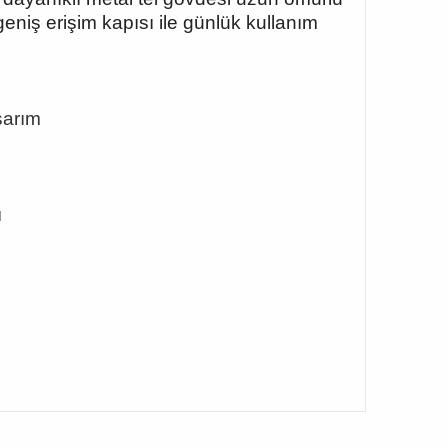
eniş erişim kapısı ile günlük kullanım
sarım
ı