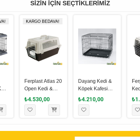
SIZIN İÇIN SEÇTIKLERIMIZ
VA!
KARGO BEDAVA!
Ferplast Atlas 20
Dayang Kedi &
Fer
Kedi
Open Kedi &
Köpek Kafesi
Ked
ıma
Köpek Kafesi 37
Siyah - 78 x 48 x
Taş
₺4.530,00
₺4.210,00
₺1
8.5
x 58 x 32 Cm
55 Cm
32.
Cm