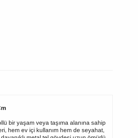
 Cm
ollü bir yaşam veya taşıma alanına sahip
eri, hem ev içi kullanım hem de seyahat,
li dayanıklı metal tel gövdesi uzun ömürlü