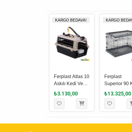
KARGO BEDAVA!
KARGO BEDA
Mp Wojer Bracco
Ferplast Atlas 10
Ferplast
Travel 6 - 92 x 64
Askılı Kedi̇ Ve
Superior 90 
x 67.5 Cm
Köpek Taşıma
& Köpek Taş
₺12.810,00
₺3.130,00
₺13.325,00
Çantası 32.5 x
Kafesi 92 x 5
48 x 29 Cm
x 62.5 Cm