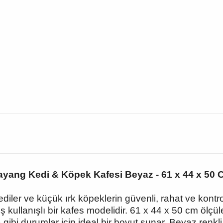
yang Kedi & Köpek Kafesi Beyaz - 61 x 44 x 50
ler ve küçük ırk köpeklerin güvenli, rahat ve kontr
kullanışlı bir kafes modelidir. 61 x 44 x 50 cm ölçül
 gibi durumlar için ideal bir boyut sunar. Beyaz renk