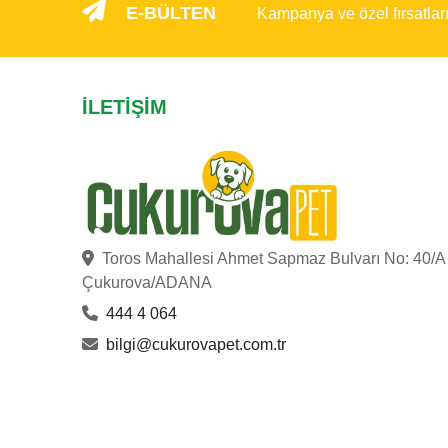
E-BÜLTEN
Kampanya ve özel fırsatlar
İLETIŞIM
Toros Mahallesi Ahmet Sapmaz Bulvarı No: 40/A
Çukurova/ADANA
444 4 064
bilgi@cukurovapet.com.tr