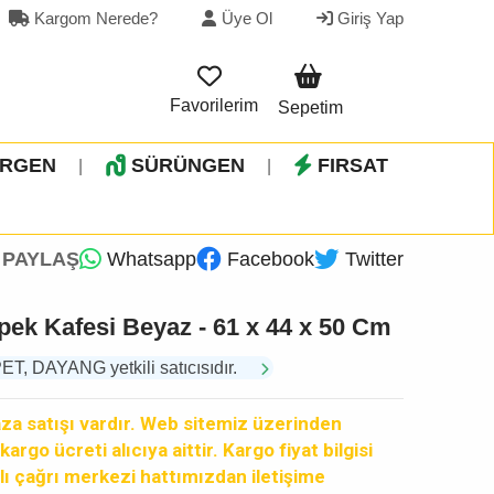
Kargom Nerede?
Üye Ol
Giriş Yap
Favorilerim
Sepetim
İRGEN
SÜRÜNGEN
FIRSAT
|
|
PAYLAŞ
Whatsapp
Facebook
Twitter
ek Kafesi Beyaz - 61 x 44 x 50 Cm
 DAYANG yetkili satıcısıdır.
a satışı vardır. Web sitemiz üzerinden
argo ücreti alıcıya aittir. Kargo fiyat bilgisi
lı çağrı merkezi hattımızdan iletişime