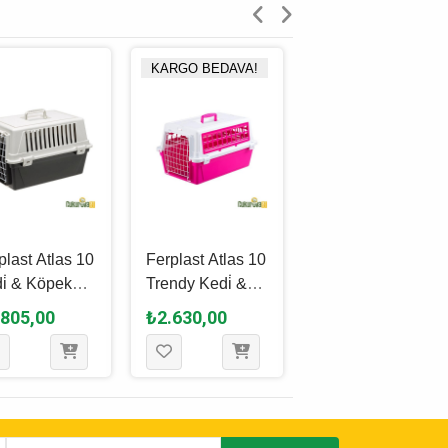
KARGO BEDAVA!
plast Atlas 10
Ferplast Atlas 10
Bracco Travel 4
i̇ & Köpek
Trendy Kedi̇ &
Metal Kapılı Kedi
ıma Çantası
Köpek Taşıma
& Köpek Taşıma
.805,00
₺2.630,00
₺7.520,00
5 x 48 x 29
Çantasi - Karışık
Kutusu 60 x 40 x
Renkli̇ 32.5 x 48
38 Cm ( Siyah /
x 29 Cm
Gri )