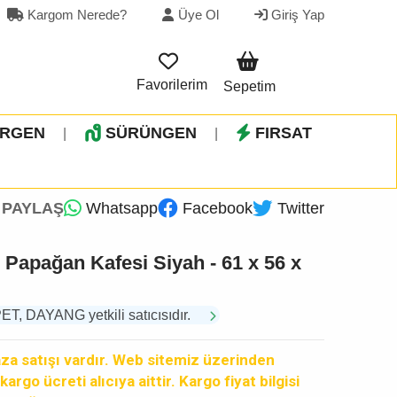
Kargom Nerede?
Üye Ol
Giriş Yap
Favorilerim
Sepetim
İRGEN
SÜRÜNGEN
FIRSAT
|
|
PAYLAŞ
Whatsapp
Facebook
Twitter
 Papağan Kafesi Siyah - 61 x 56 x
 DAYANG yetkili satıcısıdır.
a satışı vardır. Web sitemiz üzerinden
argo ücreti alıcıya aittir. Kargo fiyat bilgisi