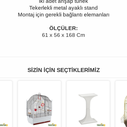
İki adet ahşap tünek
Tekerlekli metal ayaklı stand
Montaj için gerekli bağlantı elemanları
ÖLÇÜLER:
61 x 56 x 168 Cm
SIZIN İÇIN SEÇTIKLERIMIZ