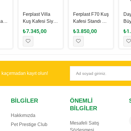
Ferplast Villa
Ferplast F70 Kuş
Day
ğan
Kuş Kafesi Siyah
Kafesi Standı 44
Büy
- 61
- 50 x 30 x 52.5
x 23.5 x 72 Cm
Kaf
₺7.345,00
₺3.850,00
₺1
Cm
Cm
Cm
ı kaçırmadan kayıt olun!
BILGILER
ÖNEMLI
BILGILER
Hakkımızda
Mesafeli Satış
Pet Prestige Club
Sözleşmesi