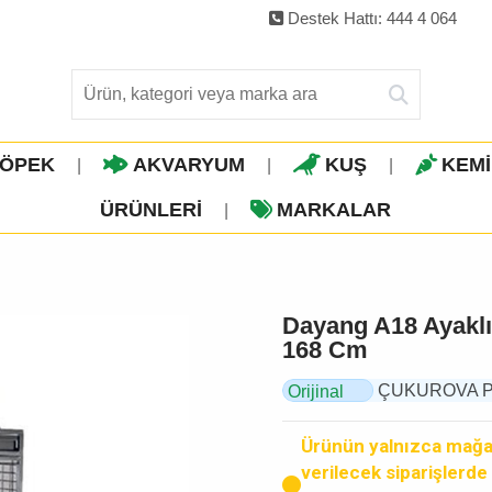
Destek Hattı: 444 4 064
ÖPEK
AKVARYUM
KUŞ
KEM
|
|
|
ÜRÜNLERI
MARKALAR
|
Dayang A18 Ayaklı
168 Cm
ÇUKUROVA PET,
Orijinal
Ürün
Ürünün yalnızca mağaz
verilecek siparişlerde k