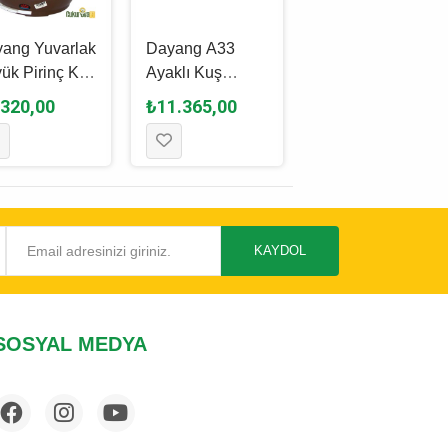
ang Yuvarlak
Dayang A33
Dayang İki Kapılı
ük Pirinç Kuş
Ayaklı Kuş
Davul Muhabbet
esi 39 x 42
Kafesi Beyaz -
Kuşu Kafesi
.320,00
₺11.365,00
₺1.075,00
79 x 52 x 130.5
Pembe - 35 x 28
Cm
x 46 Cm
KAYDOL
SOSYAL MEDYA