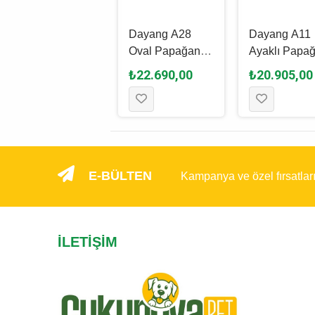
Ferplast Diva
Dayang A28
Dayang A11
Antik Pirinç Kuş
Oval Papağan
Ayaklı Papa
Kafesi 40 x 63
Kafesi Ayaklı
Kafesi Siyah 
₺8.940,00
₺22.690,00
₺20.905,00
Cm
Beyaz - 89 x 60
x 56 x 165 
x 159 Cm
E-BÜLTEN
Kampanya ve özel fırsatlar
İLETIŞIM