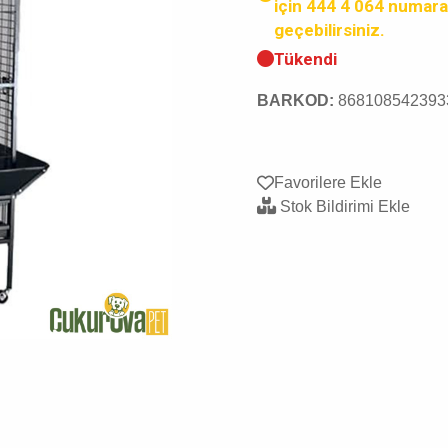
için 444 4 064 numara
geçebilirsiniz.
Tükendi
BARKOD:
868108542393
Favorilere Ekle
Stok Bildirimi Ekle