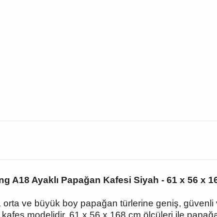
g A18 Ayaklı Papağan Kafesi Siyah - 61 x 56 x 
orta ve büyük boy papağan türlerine geniş, güvenl
 kafes modelidir. 61 x 56 x 168 cm ölçüleri ile papa