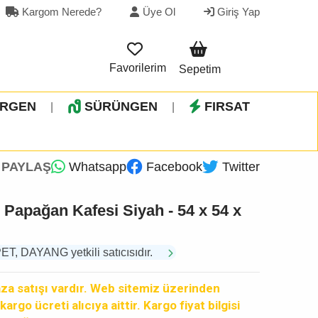
Kargom Nerede?
Üye Ol
Giriş Yap
Favorilerim
Sepetim
İRGEN
SÜRÜNGEN
FIRSAT
|
|
PAYLAŞ
Whatsapp
Facebook
Twitter
 Papağan Kafesi Siyah - 54 x 54 x
 DAYANG yetkili satıcısıdır.
a satışı vardır. Web sitemiz üzerinden
argo ücreti alıcıya aittir. Kargo fiyat bilgisi