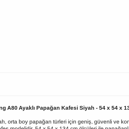
g A80 Ayaklı Papağan Kafesi Siyah - 54 x 54 x 
, orta boy papağan türleri için geniş, güvenli ve ko
fes modelidir. 54 x 54 x 134 cm ölçüleri ile papağan