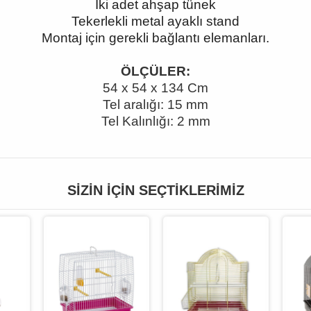
İki adet ahşap tünek
Tekerlekli metal ayaklı stand
Montaj için gerekli bağlantı elemanları.
ÖLÇÜLER:
54 x 54 x 134 Cm
Tel aralığı: 15 mm
Tel Kalınlığı: 2 mm
SIZIN İÇIN SEÇTIKLERIMIZ