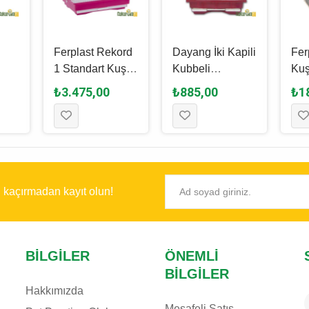
Ferplast Rekord
Dayang İki Kapili
Fer
1 Standart Kuş
Kubbeli
Kuş
si
Kafesi 35 x 25 x
Muhabbet Kuşu
- 6
₺3.475,00
₺885,00
₺1
- 40
37 Cm
Kafesi Kırmızı -
Cm
29.5 x 22.3 x
38.5 Cm
ı kaçırmadan kayıt olun!
BILGILER
ÖNEMLI
BILGILER
Hakkımızda
Mesafeli Satış