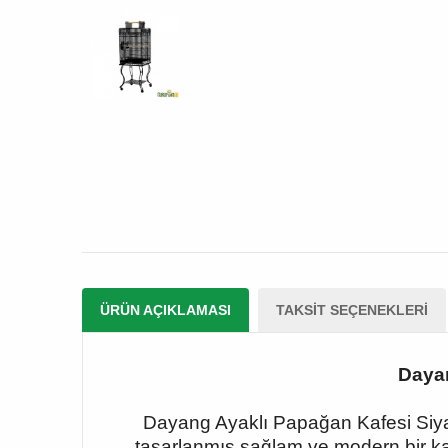
ÜRÜN AÇIKLAMASI
TAKSIT SEÇENEKLERI
Dayan
Dayang Ayaklı Papağan Kafesi Siyah
tasarlanmış sağlam ve modern bir ka