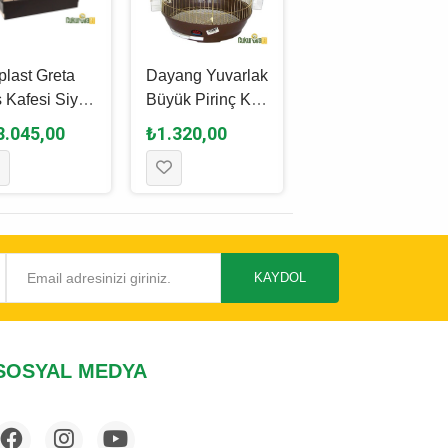
plast Greta
Dayang Yuvarlak
Ferplast Ibiza
 Kafesi Siyah
Büyük Pirinç Kuş
Açılabilir Kuş
9.5 x 44.5 x 84
Kafesi 39 x 42
Kafesi 49.5 x 30
8.045,00
₺1.320,00
₺11.310,00
Cm
x 69 Cm
KAYDOL
SOSYAL MEDYA