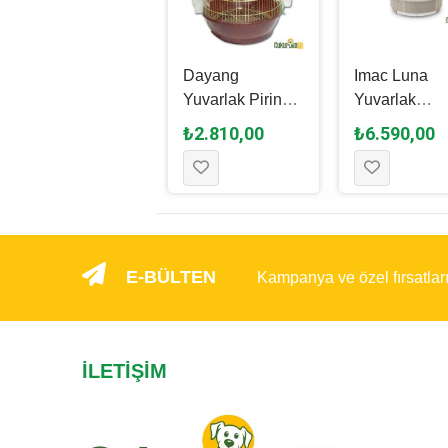
Imac Matilde
Dayang
Imac Luna
Sehpalı Kanarya
Yuvarlak Pirinç
Yuvarlak
Kuş Kafesi
Kuş Kafesi 40 x
Kanarya Kafe
₺13.640,00
₺2.810,00
₺6.590,00
Kahverengi &
70 Cm
Bej & Beyaz 
Gold - 58 x 38 x
x 70.5 Cm
71 Cm / 143 Cm
E-BÜLTEN
Kampanya ve özel fırsatlar
İLETIŞIM