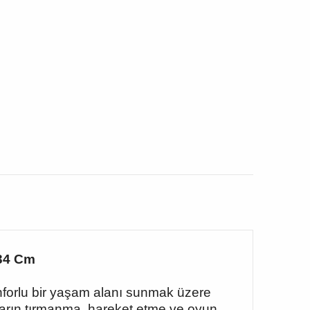
134 Cm
nforlu bir yaşam alanı sunmak üzere
ların tırmanma, hareket etme ve oyun