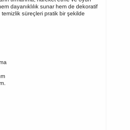
 hem dayanıklılık sunar hem de dekoratif
emizlik süreçleri pratik bir şekilde
rma
nım
ım.