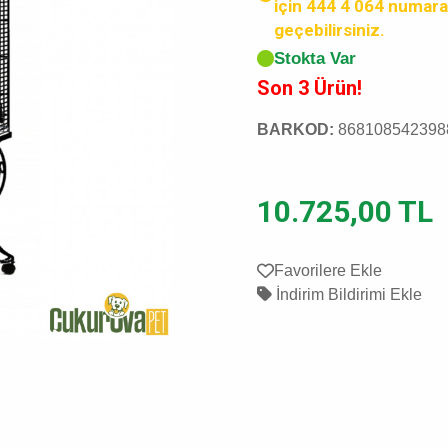
için 444 4 064 numara
geçebilirsiniz.
Stokta Var
Son 3 Ürün!
BARKOD:
868108542398
10.725,00 TL
Favorilere Ekle
İndirim Bildirimi Ekle