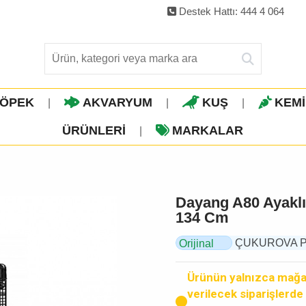
Destek Hattı: 444 4 064
ÖPEK
AKVARYUM
KUŞ
KEM
|
|
|
ÜRÜNLERI
MARKALAR
|
Dayang A80 Ayaklı
134 Cm
ÇUKUROVA PET,
Orijinal
Ürün
Ürünün yalnızca mağaz
verilecek siparişlerde k