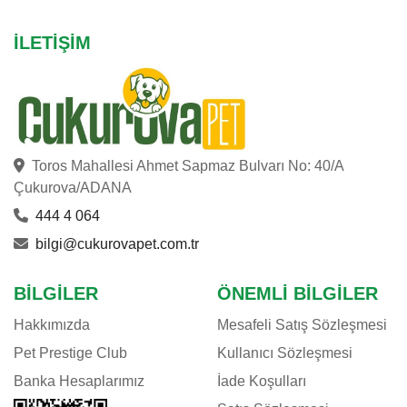
İLETIŞIM
Toros Mahallesi Ahmet Sapmaz Bulvarı No: 40/A
Çukurova/ADANA
444 4 064
bilgi@cukurovapet.com.tr
BILGILER
ÖNEMLI BILGILER
Hakkımızda
Mesafeli Satış Sözleşmesi
Pet Prestige Club
Kullanıcı Sözleşmesi
Banka Hesaplarımız
İade Koşulları