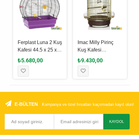
Ferplast Luna 2 Kuş
Imac Milly Pirinç
Kafesi 44.5 x 25 x
Kuş Kafesi
45.5 Cm
Kahverengi & Gold -
₺5.680,00
₺9.430,00
-
48 x 33 Cm
E-BÜLTEN
Kampanya ve özel fırsatları kaçırmadan kayıt olun!
KAYDOL