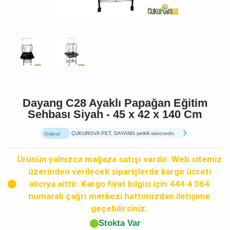
Dayang C28 Ayaklı Papağan Eğitim
Sehbası Siyah - 45 x 42 x 140 Cm
ÇUKUROVA PET, DAYANG yetkili satıcısıdır.
Orijinal
Ürün
Ürünün yalnızca mağaza satışı vardır. Web sitemiz
üzerinden verilecek siparişlerde kargo ücreti
alıcıya aittir. Kargo fiyat bilgisi için 444 4 064
numaralı çağrı merkezi hattımızdan iletişime
geçebilirsiniz.
Stokta Var