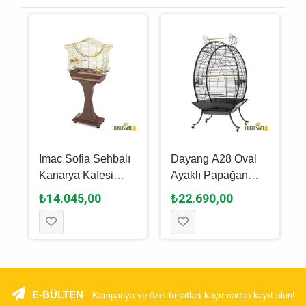
Imac Sofia Sehbalı
Dayang A28 Oval
Kanarya Kafesi
Ayaklı Papağan
62.5 x 33 x 61 / 132
Kafesi Siyah - 89 x
₺14.045,00
₺22.690,00
Cm
60 x 159 Cm
E-BÜLTEN
Kampanya ve özel fırsatları kaçırmadan kayıt olun!