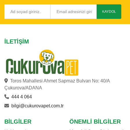
KAYDOL
İLETIŞIM
Toros Mahallesi Ahmet Sapmaz Bulvarı No: 40/A
Çukurova/ADANA
444 4 064
bilgi@cukurovapet.com.tr
BILGILER
ÖNEMLI BILGILER