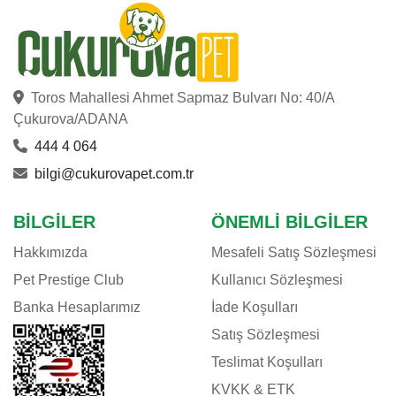
Toros Mahallesi Ahmet Sapmaz Bulvarı No: 40/A
Çukurova/ADANA
444 4 064
bilgi@cukurovapet.com.tr
BILGILER
ÖNEMLI BILGILER
Hakkımızda
Mesafeli Satış Sözleşmesi
Pet Prestige Club
Kullanıcı Sözleşmesi
Banka Hesaplarımız
İade Koşulları
Satış Sözleşmesi
Teslimat Koşulları
KVKK & ETK