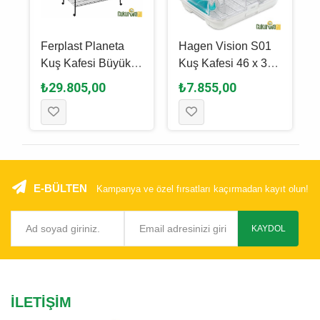
Ferplast Planeta
Hagen Vision S01
Kuş Kafesi Büyük
Kuş Kafesi 46 x 36
Si̇yah - 97 x 58 x
x 51 Cm
₺29.805,00
₺7.855,00
173.5 Cm
E-BÜLTEN
Kampanya ve özel fırsatları kaçırmadan kayıt olun!
KAYDOL
İLETIŞIM