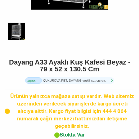
Dayang A33 Ayaklı Kuş Kafesi Beyaz -
79 x 52 x 130.5 Cm
ÇUKUROVA PET, DAYANG yetkili satıcısıdır.
Orijinal
Ürün
Ürünün yalnızca mağaza satışı vardır. Web sitemiz
üzerinden verilecek siparişlerde kargo ücreti
alıcıya aittir. Kargo fiyat bilgisi için 444 4 064
numaralı çağrı merkezi hattımızdan iletişime
geçebilirsiniz.
Stokta Var