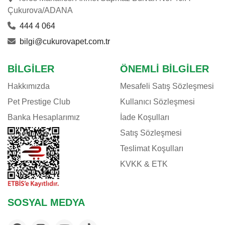
Çukurova/ADANA
444 4 064
bilgi@cukurovapet.com.tr
BILGILER
ÖNEMLI BILGILER
Hakkımızda
Mesafeli Satış Sözleşmesi
Pet Prestige Club
Kullanıcı Sözleşmesi
Banka Hesaplarımız
İade Koşulları
Satış Sözleşmesi
Teslimat Koşulları
KVKK & ETK
SOSYAL MEDYA