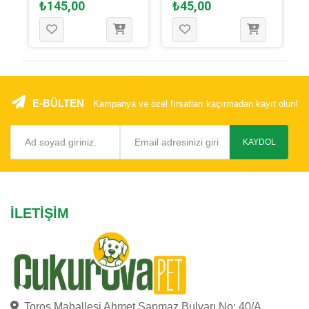
₺145,00
₺45,00
50 Gr
E-BÜLTEN
Kampanya ve özel fırsatları kaçırmadan kayıt olun!
KAYDOL
İLETIŞIM
Toros Mahallesi Ahmet Sapmaz Bulvarı No: 40/A