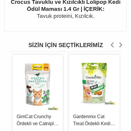
Crocus Tavuklu ve Kızılcıklı Lolipop Kedi
Ödül Maması 1.4 Gr | İÇERİK:
Tavuk proteini, Kızılcık.
SIZIN İÇIN SEÇTIKLERIMIZ
GimCat Crunchy
Gardenmix Cat
Ördekli ve Catnipli
Treat Ördekli Kedi
Kedi Ödül Maması
Ödül Maması 60 Gr