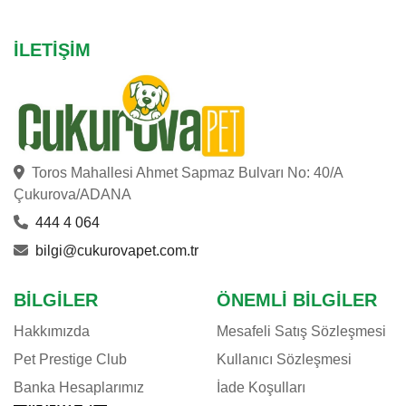
İLETIŞIM
Toros Mahallesi Ahmet Sapmaz Bulvarı No: 40/A
Çukurova/ADANA
444 4 064
bilgi@cukurovapet.com.tr
BILGILER
ÖNEMLI BILGILER
Hakkımızda
Mesafeli Satış Sözleşmesi
Pet Prestige Club
Kullanıcı Sözleşmesi
Banka Hesaplarımız
İade Koşulları