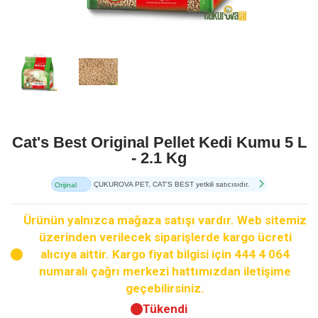
Cat's Best Original Pellet Kedi Kumu 5 L
- 2.1 Kg
ÇUKUROVA PET, CAT'S BEST yetkili satıcısıdır.
Orijinal
Ürün
Ürünün yalnızca mağaza satışı vardır. Web sitemiz
üzerinden verilecek siparişlerde kargo ücreti
alıcıya aittir. Kargo fiyat bilgisi için 444 4 064
numaralı çağrı merkezi hattımızdan iletişime
geçebilirsiniz.
Tükendi