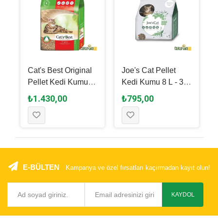
Cat's Best Original
Joe's Cat Pellet
Pellet Kedi Kumu
Kedi Kumu 8 L - 3
12 L - 5.2 Kg
Kg
₺1.430,00
₺795,00
E-BÜLTEN
Kampanya ve özel fırsatları kaçırmadan kayıt olun!
KAYDOL