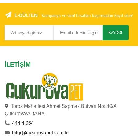
E-BÜLTEN
Kampanya ve özel fırsatları kaçırmadan kayıt olun!
KAYDOL
İLETIŞIM
Toros Mahallesi Ahmet Sapmaz Bulvarı No: 40/A
Çukurova/ADANA
444 4 064
bilgi@cukurovapet.com.tr