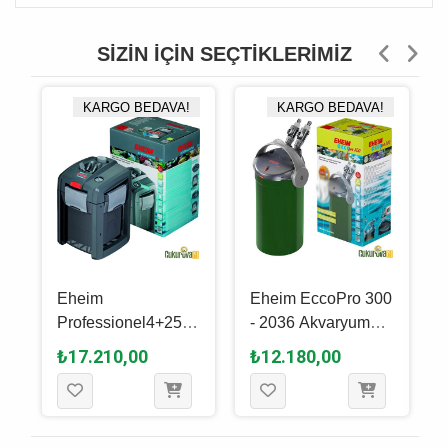
SIZIN İÇIN SEÇTIKLERIMIZ
KARGO BEDAVA!
KARGO BEDAVA!
-
Eheim
Eheim EccoPro 300
Professionel4+250 -
- 2036 Akvaryum
2271 Akvaryum Dış
Dış Filtre
₺17.210,00
₺12.180,00
Filtre