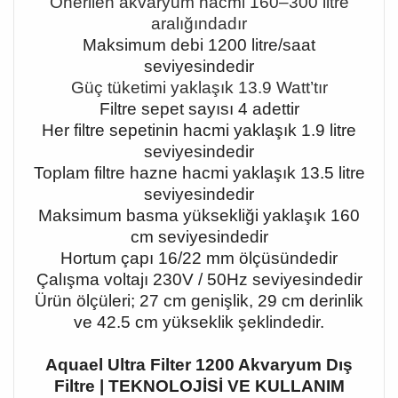
Önerilen akvaryum hacmi 160
–300 litre
aral
ığındadır
Maksimum debi 1200 litre/saat
seviyesindedir
Güç tüketimi yaklaşık 13.9 Watt
’t
ır
Filtre sepet sayısı 4 adettir
Her filtre sepetinin hacmi yaklaşık 1.9 litre
seviyesindedir
Toplam filtre hazne hacmi yaklaşık 13.5 litre
seviyesindedir
Maksimum basma yüksekliği yaklaşık 160
cm seviyesindedir
Hortum çapı 16/22 mm ölçüsündedir
Çalışma voltajı 230V / 50Hz seviyesindedir
Ürün ölçüleri; 27 cm genişlik, 29 cm derinlik
ve 42.5 cm yükseklik şeklindedir.
Aquael Ultra Filter 1200 Akvaryum Dış
Filtre | TEKNOLOJİSİ VE KULLANIM