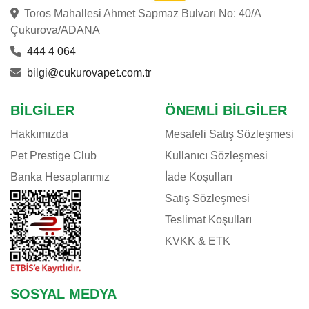
Toros Mahallesi Ahmet Sapmaz Bulvarı No: 40/A
Çukurova/ADANA
444 4 064
bilgi@cukurovapet.com.tr
BILGILER
ÖNEMLI BILGILER
Hakkımızda
Mesafeli Satış Sözleşmesi
Pet Prestige Club
Kullanıcı Sözleşmesi
Banka Hesaplarımız
İade Koşulları
Satış Sözleşmesi
Teslimat Koşulları
KVKK & ETK
SOSYAL MEDYA