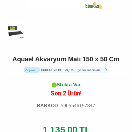
Aquael Akvaryum Matı 150 x 50 Cm
ÇUKUROVA PET, AQUAEL yetkili satıcısıdır.
Orijinal
Ürün
Stokta Var
Son 2 Ürün!
BARKOD:
5905546197847
1.135,00 TL