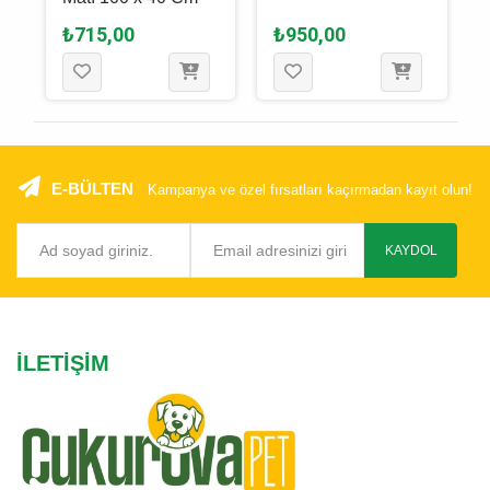
₺715,00
₺950,00
E-BÜLTEN
Kampanya ve özel fırsatları kaçırmadan kayıt olun!
KAYDOL
İLETIŞIM