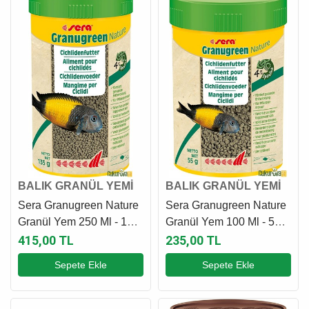
BALIK GRANÜL YEMİ
BALIK GRANÜL YEMİ
Sera Granugreen Nature
Sera Granugreen Nature
Granül Yem 250 Ml - 135
Granül Yem 100 Ml - 55
Gr
Gr
415,00 TL
235,00 TL
Sepete Ekle
Sepete Ekle