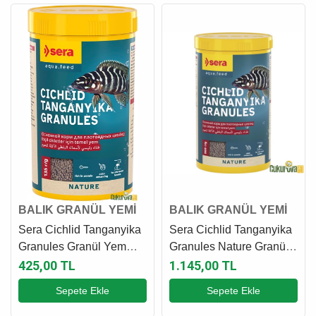
BALIK GRANÜL YEMİ
BALIK GRANÜL YEMİ
Sera Cichlid Tanganyika
Sera Cichlid Tanganyika
Granules Granül Yem
Granules Nature Granül
250 Ml - 135 Gr
Yem 1000 Ml - 565 Gr
425,00 TL
1.145,00 TL
Sepete Ekle
Sepete Ekle