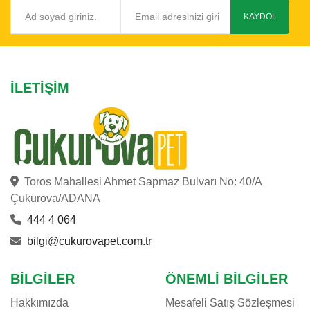
CAT'S BEST
KAYDOL
CATTIE
CHEFS CHOICE
CHIPSI
İLETIŞIM
CROCUS
CRYSTALIN
DAYANG
DOG CHOW
DOGGIE
Toros Mahallesi Ahmet Sapmaz Bulvarı No: 40/A
DOGIT
Çukurova/ADANA
DOPHIN
444 4 064
EASTLAND
bilgi@cukurovapet.com.tr
EHEIM
E-JET
BILGILER
ÖNEMLI BILGILER
EUROGOLD
Hakkımızda
Mesafeli Satış Sözleşmesi