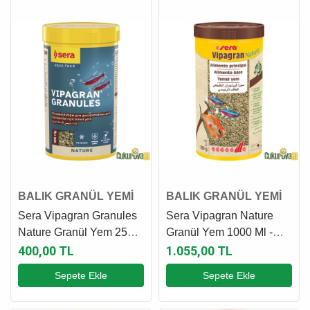
BALIK GRANÜL YEMİ
BALIK GRANÜL YEMİ
Sera Vipagran Granules
Sera Vipagran Nature
Nature Granül Yem 250
Granül Yem 1000 Ml -
Ml - 100 Gr
300 Gr
400,00 TL
1.055,00 TL
Sepete Ekle
Sepete Ekle