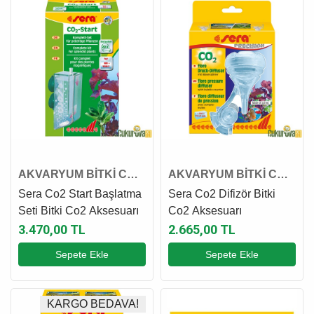
AKVARYUM BİTKİ CO2
AKVARYUM BİTKİ CO2
AKSESUARI
AKSESUARI
Sera Co2 Start Başlatma
Sera Co2 Difizör Bitki
Seti Bitki Co2 Aksesuarı
Co2 Aksesuarı
3.470,00 TL
2.665,00 TL
Sepete Ekle
Sepete Ekle
KARGO BEDAVA!