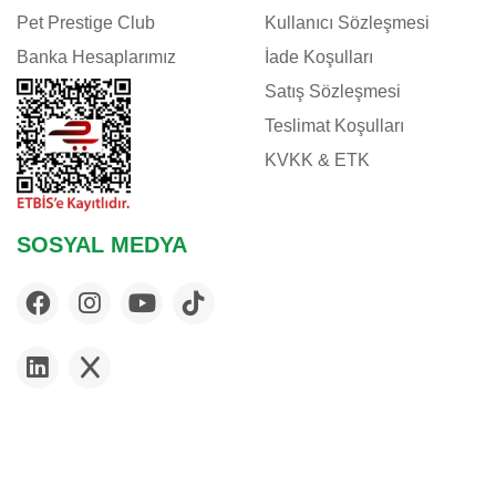
EVER CLEAN
Pet Prestige Club
Kullanıcı Sözleşmesi
EXO TERRA
Banka Hesaplarımız
İade Koşulları
EZYDOG
Satış Sözleşmesi
FELIX
Teslimat Koşulları
FERPLAST
KVKK & ETK
FLAMINGO
FLEXI
FLUVAL
SOSYAL MEDYA
FURMINATOR
G & B
GARDENMIX
GIMCAT
GIMDOG
GLORY
GOURMET
HABITRAIL