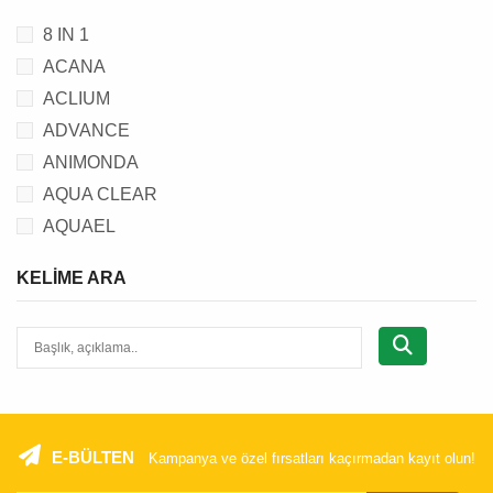
8 IN 1
ACANA
ACLIUM
ADVANCE
ANIMONDA
AQUA CLEAR
AQUAEL
AQUANIC
KELIME ARA
BEAPHAR
BEEZTEES
BRIT
C.P.
CANSER
CAT CHOW
E-BÜLTEN
Kampanya ve özel fırsatları kaçırmadan kayıt olun!
CATIT