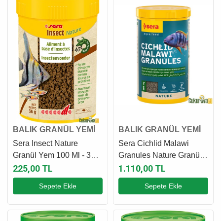
BALIK GRANÜL YEMİ
BALIK GRANÜL YEMİ
Sera Insect Nature
Sera Cichlid Malawi
Granül Yem 100 Ml - 36
Granules Nature Granül
Gr
Yem 1000 Ml - 565 Gr
225,00 TL
1.110,00 TL
Sepete Ekle
Sepete Ekle