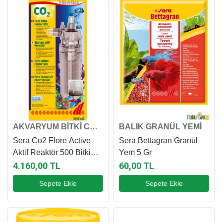
AKVARYUM BİTKİ CO2
BALIK GRANÜL YEMİ
AKSESUARI
Sera Co2 Flore Active
Sera Bettagran Granül
Aktif Reaktör 500 Bitki
Yem 5 Gr
Co2 Aksesuarı
4.160,00 TL
60,00 TL
Sepete Ekle
Sepete Ekle