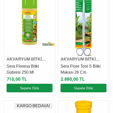
AKVARYUM BİTKİ
AKVARYUM BİTKİ
KATKI VE GÜBRESİ
MAKAS VE MAŞASI
Sera Florena Bitki
Sera Flore Tool S Bitki
Gübresi 250 Ml
Makası 26 Cm
710,00 TL
2.880,00 TL
Sepete Ekle
Sepete Ekle
KARGO BEDAVA!