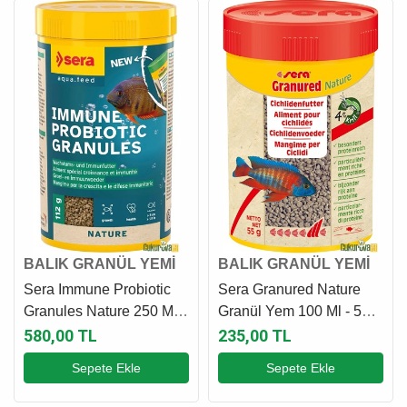
BALIK GRANÜL YEMİ
BALIK GRANÜL YEMİ
Sera Immune Probiotic
Sera Granured Nature
Granules Nature 250 Ml -
Granül Yem 100 Ml - 55
112 Gr
Gr
580,00 TL
235,00 TL
Sepete Ekle
Sepete Ekle