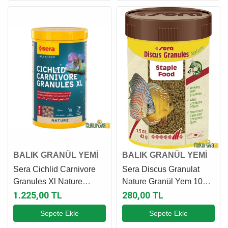
BALIK GRANÜL YEMİ
BALIK GRANÜL YEMİ
Sera Cichlid Carnivore
Sera Discus Granulat
Granules Xl Nature
Nature Granül Yem 100
Granül Yem 1000 Ml -
Ml - 42 Gr
1.225,00 TL
280,00 TL
330 Gr
Sepete Ekle
Sepete Ekle