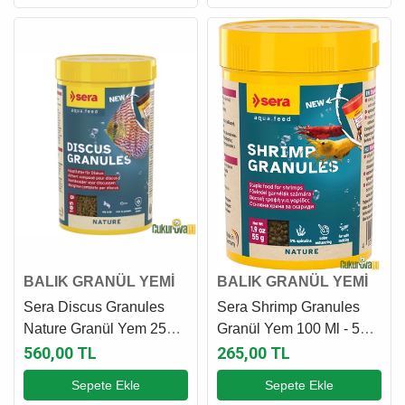
BALIK GRANÜL YEMİ
BALIK GRANÜL YEMİ
Sera Discus Granules
Sera Shrimp Granules
Nature Granül Yem 250
Granül Yem 100 Ml - 55
Ml - 105 Gr
Gr
560,00 TL
265,00 TL
Sepete Ekle
Sepete Ekle