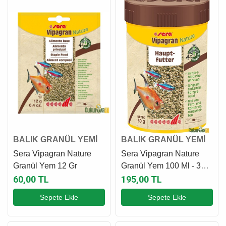
BALIK GRANÜL YEMİ
BALIK GRANÜL YEMİ
Sera Vipagran Nature
Sera Vipagran Nature
Granül Yem 12 Gr
Granül Yem 100 Ml - 30
Gr
60,00 TL
195,00 TL
Sepete Ekle
Sepete Ekle