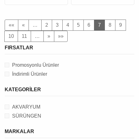
««
«
…
2
3
4
5
6
7
8
9
10
11
…
»
»»
FIRSATLAR
Promosyonlu Ürünler
İndirimli Ürünler
KATEGORILER
AKVARYUM
SÜRÜNGEN
MARKALAR