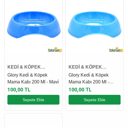
KEDİ & KÖPEK
KEDİ & KÖPEK
PLASTİK MAMA VE SU
PLASTİK MAMA VE SU
Glory Kedi̇ & Köpek
Glory Kedi̇ & Köpek
KABI
KABI
Mama Kabı 200 Ml - Mavi̇
Mama Kabı 200 Ml -
Turkuaz
100,00 TL
100,00 TL
Sepete Ekle
Sepete Ekle