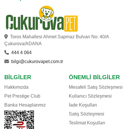
CRYSTALIN
DAYANG
DOG CHOW
DOGGIE
Toros Mahallesi Ahmet Sapmaz Bulvarı No: 40/A
DOGIT
Çukurova/ADANA
DOPHIN
444 4 064
EASTLAND
bilgi@cukurovapet.com.tr
EHEIM
E-JET
BILGILER
ÖNEMLI BILGILER
EUROGOLD
Hakkımızda
Mesafeli Satış Sözleşmesi
EVER CLEAN
Pet Prestige Club
Kullanıcı Sözleşmesi
EXO TERRA
Banka Hesaplarımız
İade Koşulları
EZYDOG
Satış Sözleşmesi
FELIX
Teslimat Koşulları
FERPLAST