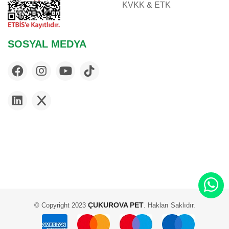
KVKK & ETK
FLAMINGO
FLEXI
FLUVAL
SOSYAL MEDYA
FURMINATOR
G & B
GARDENMIX
GIMCAT
GIMDOG
GLORY
GOURMET
HABITRAIL
HILL'S
IMAC
JBL
ÇUKUROVA PET
© Copyright 2023
. Hakları Saklıdır.
JOE'S CAT