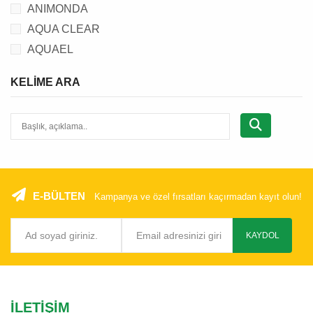
ANIMONDA
AQUA CLEAR
AQUAEL
AQUANIC
KELIME ARA
BEAPHAR
BEEZTEES
BRIT
C.P.
CANSER
CAT CHOW
E-BÜLTEN
Kampanya ve özel fırsatları kaçırmadan kayıt olun!
CATIT
CAT'S BEST
KAYDOL
CATTIE
CHEFS CHOICE
CHIPSI
İLETIŞIM
CROCUS