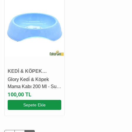
KEDİ & KÖPEK
PLASTİK MAMA VE SU
Glory Kedi̇ & Köpek
KABI
Mama Kabı 200 Ml - Su
Mavi̇si̇
100,00 TL
Sepete Ekle