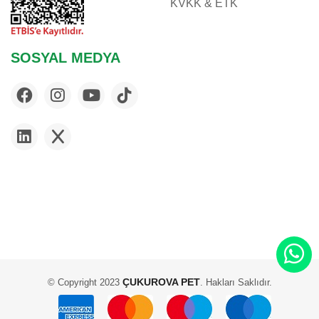
KVKK & ETK
FLAMINGO
FLEXI
FLUVAL
SOSYAL MEDYA
FURMINATOR
G & B
GARDENMIX
GIMCAT
GIMDOG
GLORY
GOURMET
HABITRAIL
HILL'S
IMAC
JBL
ÇUKUROVA PET
© Copyright 2023
. Hakları Saklıdır.
JOE'S CAT
KARLIE