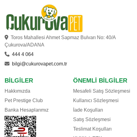
CRYSTALIN
DAYANG
DOG CHOW
DOGGIE
Toros Mahallesi Ahmet Sapmaz Bulvarı No: 40/A
DOGIT
Çukurova/ADANA
DOPHIN
444 4 064
EASTLAND
bilgi@cukurovapet.com.tr
EHEIM
E-JET
BILGILER
ÖNEMLI BILGILER
EUROGOLD
Hakkımızda
Mesafeli Satış Sözleşmesi
EVER CLEAN
Pet Prestige Club
Kullanıcı Sözleşmesi
EXO TERRA
Banka Hesaplarımız
İade Koşulları
EZYDOG
Satış Sözleşmesi
FELIX
Teslimat Koşulları
FERPLAST