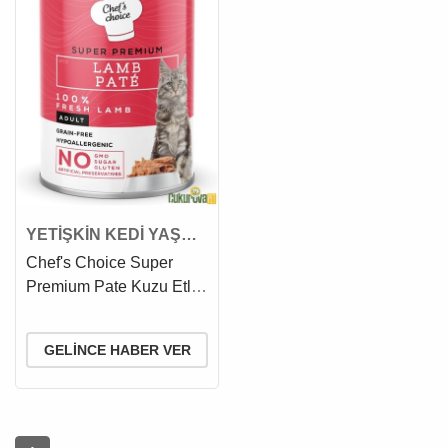
YETİŞKİN KEDİ YAŞ
MAMASI
Chef's Choice Super
Premium Pate Kuzu Etli
Yetişki̇n Kedi Yaş
Maması 400 Gr
GELINCE HABER VER