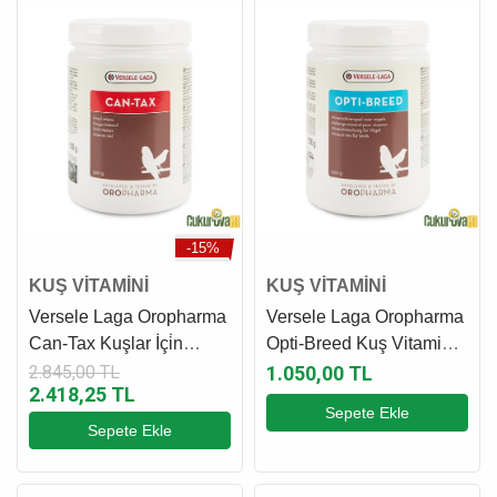
-15%
KUŞ VİTAMİNİ
KUŞ VİTAMİNİ
Versele Laga Oropharma
Versele Laga Oropharma
Can-Tax Kuşlar İçi̇n
Opti-Breed Kuş Vitamin
Kırmızı Renk Güçlendirici
Karışımı 500 Gr
2.845,00 TL
1.050,00 TL
2.418,25 TL
500 Gr
Sepete Ekle
Sepete Ekle