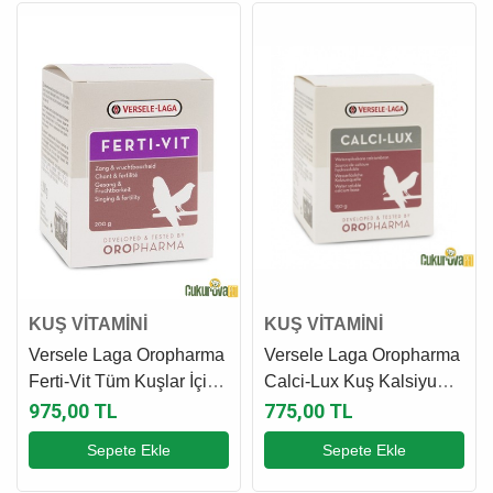
KUŞ VİTAMİNİ
KUŞ VİTAMİNİ
Versele Laga Oropharma
Versele Laga Oropharma
Ferti-Vit Tüm Kuşlar İçin
Calci-Lux Kuş Kalsiyum
Üreme Sezonu Vitamini
Desteği 150 Gr
975,00 TL
775,00 TL
200 Gr
Sepete Ekle
Sepete Ekle