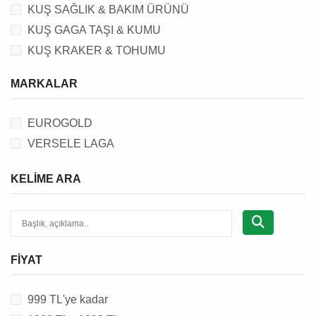
KUŞ SAĞLIK & BAKIM ÜRÜNÜ
KUŞ GAGA TAŞI & KUMU
KUŞ KRAKER & TOHUMU
KUŞ VİTAMİNİ
MARKALAR
KUŞ TÜNEĞİ
KUŞ OYUNCAĞI
EUROGOLD
KUŞ YEMLİĞİ & SULUĞU
VERSELE LAGA
KUŞ BANYOSU
KUŞ TASMASI
KELIME ARA
KUŞ YUVALIĞI & FOLLUĞU
FIYAT
999 TL'ye kadar