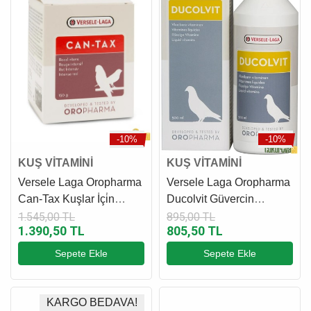
-10%
-10%
KUŞ VİTAMİNİ
KUŞ VİTAMİNİ
Versele Laga Oropharma
Versele Laga Oropharma
Can-Tax Kuşlar İçi̇n
Ducolvit Güvercin
Kırmızı Renk Güçlendirici
Multivitamini 500 Ml
1.545,00 TL
895,00 TL
1.390,50 TL
805,50 TL
150 Gr
Sepete Ekle
Sepete Ekle
KARGO BEDAVA!