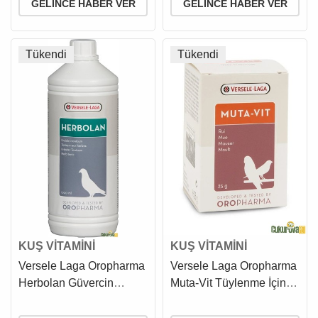
GELINCE HABER VER
GELINCE HABER VER
Tükendi
Tükendi
KUŞ VİTAMİNİ
KUŞ VİTAMİNİ
Versele Laga Oropharma
Versele Laga Oropharma
Herbolan Güvercin
Muta-Vit Tüylenme İçin
Bağışıklık Güçlendirici
Vitamin 25 Gr
Bitkisel Karışım 1 L