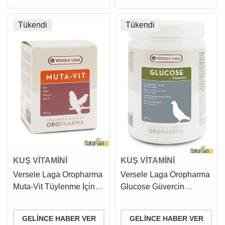
Tükendi
Tükendi
KUŞ VİTAMİNİ
KUŞ VİTAMİNİ
Versele Laga Oropharma
Versele Laga Oropharma
Muta-Vit Tüylenme İçi̇n
Glucose Güverci̇n
Özel Kuş Vi̇tamini 200 Gr
Vi̇tamin Desteği 400 Gr
GELINCE HABER VER
GELINCE HABER VER