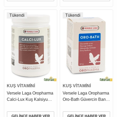
Tükendi
Tükendi
KUŞ VİTAMİNİ
KUŞ VİTAMİNİ
Versele Laga Oropharma
Versele Laga Oropharma
Calci-Lux Kuş Kalsiyum
Oro-Bath Güvercin Banyo
Desteği 500 Gr
Tuzu 50 Gr
GELINCE HABER VER
GELINCE HABER VER