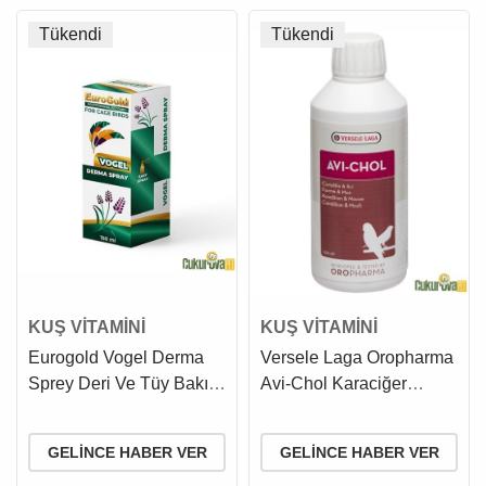
Tükendi
Tükendi
KUŞ VİTAMİNİ
KUŞ VİTAMİNİ
Eurogold Vogel Derma
Versele Laga Oropharma
Sprey Deri Ve Tüy Bakım
Avi-Chol Karaciğer
Spreyi 150 Ml
Sağlığı Koruyucu Kuş
Vitamini 250 Ml
GELINCE HABER VER
GELINCE HABER VER