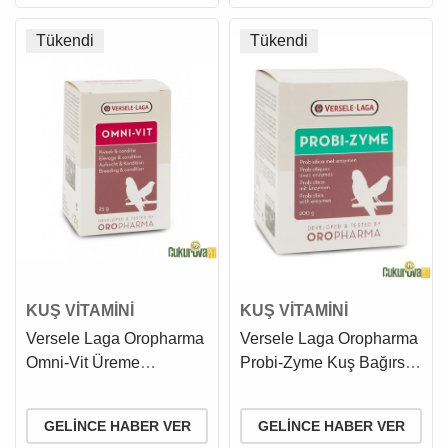
Tükendi
Tükendi
KUŞ VİTAMİNİ
KUŞ VİTAMİNİ
Versele Laga Oropharma
Versele Laga Oropharma
Omni-Vit Üreme
Probi-Zyme Kuş Bağırsak
Kondisyon Kuş Vitamini
Enzimi 200 Gr
25 Gr
GELINCE HABER VER
GELINCE HABER VER