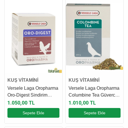
KUŞ VİTAMİNİ
KUŞ VİTAMİNİ
Versele Laga Oropharma
Versele Laga Oropharma
Oro-Digest Sindirim
Columbine Tea Güvercin
Sistemi Düzenleyici Kuş
Bitkisel Çay Karışımı 300
1.050,00 TL
1.010,00 TL
Vitamini 150 Gr
Gr
Sepete Ekle
Sepete Ekle