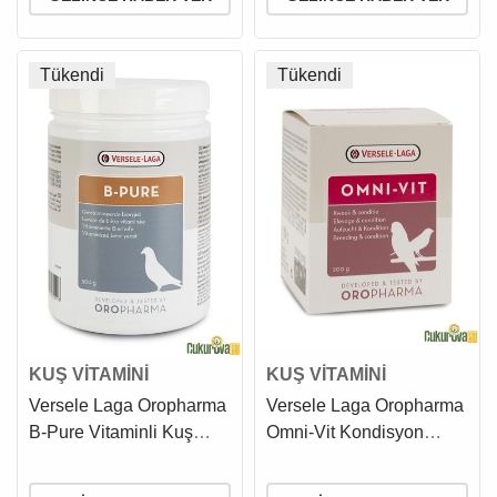
Tükendi
Tükendi
KUŞ VİTAMİNİ
KUŞ VİTAMİNİ
Versele Laga Oropharma
Versele Laga Oropharma
B-Pure Vitaminli Kuş
Omni-Vit Kondisyon
Mayası 500 Gr
Arttırıcı Güvercin Vitamini
200 Gr