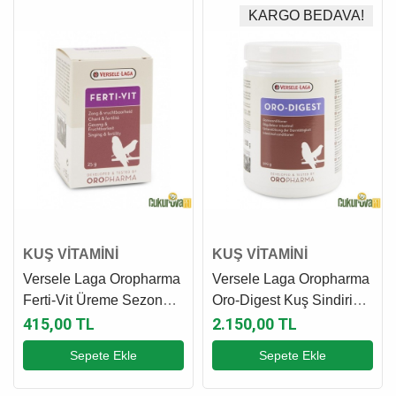
KARGO BEDAVA!
KUŞ VİTAMİNİ
KUŞ VİTAMİNİ
Versele Laga Oropharma
Versele Laga Oropharma
Ferti-Vit Üreme Sezonu
Oro-Digest Kuş Sindirim
Kuş Vitamini 25 Gr
Sistemi Düzenleyici 500
415,00 TL
2.150,00 TL
Gr
Sepete Ekle
Sepete Ekle