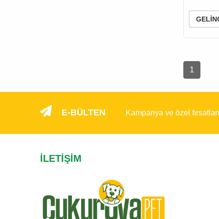
GELIN
1
E-BÜLTEN
Kampanya ve özel fırsatlar
İLETIŞIM