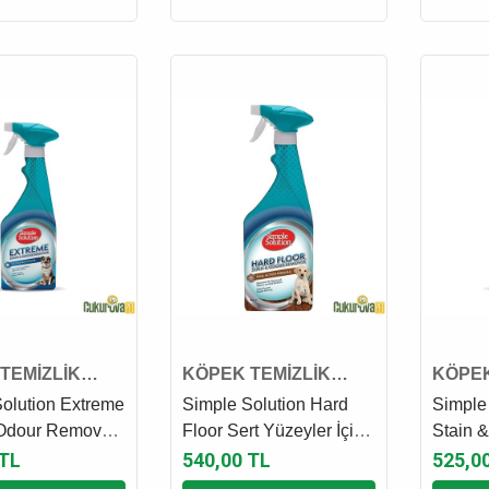
TEMİZLİK
KÖPEK TEMİZLİK
KÖPEK
ÜRÜNÜ
ÜRÜN
olution Extreme
Simple Solution Hard
Simple
 Odour Remover
Floor Sert Yüzeyler İçin
Stain 
kili Köpek Leke
Leke ve Koku Giderici
Leke v
 TL
540,00 TL
525,0
Giderici Sprey
Sprey 750 Ml
Sprey 