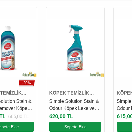
-20%
TEMİZLİK
KÖPEK TEMİZLİK
KÖPEK
ÜRÜNÜ
ÜRÜN
olution Stain &
Simple Solution Stain &
Simple 
emover Köpek
Odour Köpek Leke ve
Odour 
Koku Giderici 1
Koku Giderici Sprey 750
Esintil
 TL
620,00 TL
615,0
665,00 TL
Ml
Koku G
epete Ekle
Sepete Ekle
Ml