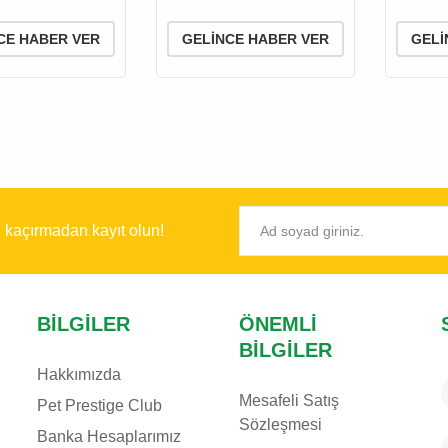
Temizli
CE HABER VER
GELINCE HABER VER
GELI
ı kaçırmadan kayıt olun!
BILGILER
ÖNEMLI
BILGILER
Hakkımızda
Mesafeli Satış
Pet Prestige Club
Sözleşmesi
Banka Hesaplarımız