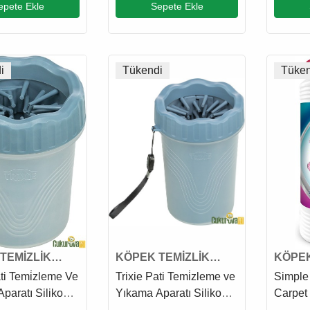
epete Ekle
Sepete Ekle
i
Tükendi
Tüken
TEMİZLİK
KÖPEK TEMİZLİK
KÖPEK
ÜRÜNÜ
ÜRÜN
ati Temi̇zleme Ve
Trixie Pati Temi̇zleme ve
Simple
paratı Silikon
Yıkama Aparatı Silikon
Carpet
- M
Mavi / M - L
Esintis