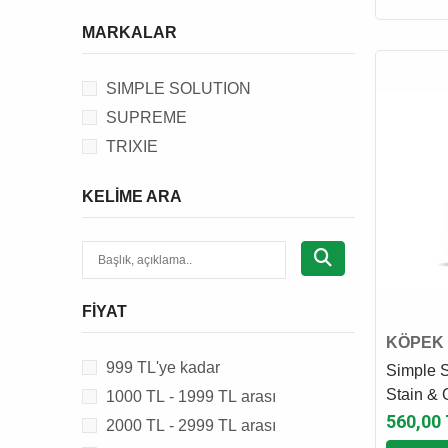
KÖPEK KIYAFETİ
MARKALAR
KÖPEK ÇİTİ
KÖPEK EĞİTİM MALZEMESİ &
SIMPLE SOLUTION
AKSESUARI
SUPREME
KÖPEK ARAÇ AKSESUARI
TRIXIE
KÖPEK BAHÇE MALZEMESİ &
AKSESUARI
KELIME ARA
KEDİ ÖDÜLÜ
FIYAT
KÖPEK 
ÜRÜNÜ
999 TL'ye kadar
Simple S
Stain &
1000 TL - 1999 TL arası
3 Kat Et
560,00
2000 TL - 2999 TL arası
ve Koku 