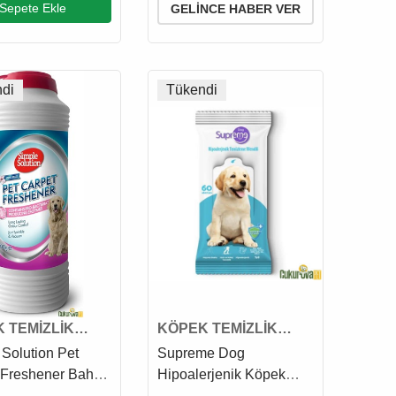
Sepete Ekle
GELINCE HABER VER
di
Tükendi
 TEMİZLİK
KÖPEK TEMİZLİK
Ü
ÜRÜNÜ
 Solution Pet
Supreme Dog
 Freshener Bahar
Hipoalerjenik Köpek
i Kokulu Halı
Temizleme Islak Mendili