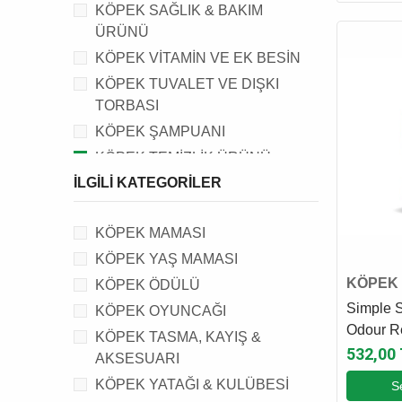
KÖPEK SAĞLIK & BAKIM
ÜRÜNÜ
KÖPEK VİTAMİN VE EK BESİN
KÖPEK TUVALET VE DIŞKI
TORBASI
KÖPEK ŞAMPUANI
KÖPEK TEMİZLİK ÜRÜNÜ
İLGILI KATEGORILER
KÖPEK TUVALET PED VE
AKSESUARI
KÖPEK BAKIM ÜRÜNÜ
KÖPEK MAMASI
KÖPEK TARAĞI, FIRÇASI VE
KÖPEK YAŞ MAMASI
TIRNAK MAKASI
KÖPEK 
KÖPEK ÖDÜLÜ
KÖPEK MEDİKAL ÜRÜNÜ
ÜRÜNÜ
Simple S
KÖPEK OYUNCAĞI
Odour R
KÖPEK UZAKLAŞTIRICI
KÖPEK TASMA, KAYIŞ &
Leke ve 
532,00
KÖPEK KÜLOT VE HİJYENİK
AKSESUARI
L
PEDİ
KÖPEK YATAĞI & KULÜBESİ
S