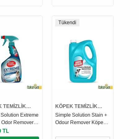
Tükendi
 TEMİZLİK
KÖPEK TEMİZLİK
Ü
ÜRÜNÜ
 Solution Extreme
Simple Solution Stain +
& Odor Remover
Odour Remover Köpek
e Koku Giderici
Leke ve Koku Giderici 4
0 TL
945 Ml
L