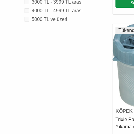
3000 TL - 3999 TL arası
S
500 Ml
4000 TL - 4999 TL arası
5000 TL ve üzeri
Tükend
KÖPEK 
ÜRÜNÜ
Trixie P
Yıkama A
Mavi / S 