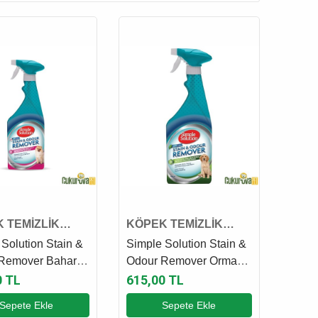
 TEMİZLİK
KÖPEK TEMİZLİK
Ü
ÜRÜNÜ
Solution Stain &
Simple Solution Stain &
Remover Bahar
Odour Remover Orman
i Köpek Leke ve
Kokulu Leke ve Koku
0 TL
615,00 TL
iderici Sprey 750
Giderici Sprey 750 Ml
Sepete Ekle
Sepete Ekle