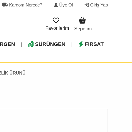
Kargom Nerede?
Üye Ol
Giriş Yap
Favorilerim
Sepetim
İRGEN
SÜRÜNGEN
FIRSAT
|
|
ZLİK ÜRÜNÜ