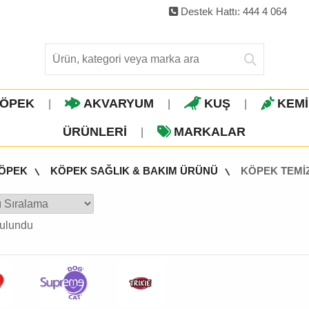
Destek Hattı: 444 4 064
ÖPEK
AKVARYUM
KUŞ
KEM
|
|
|
ÜRÜNLERI
MARKALAR
|
ÖPEK
KÖPEK SAĞLIK & BAKIM ÜRÜNÜ
KÖPEK TEMİ
ulundu