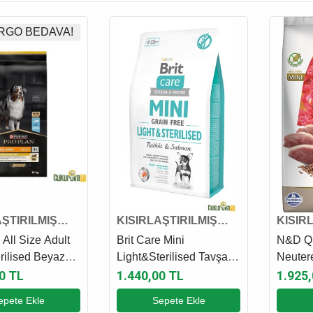
RGO BEDAVA!
AŞTIRILMIŞ
KISIRLAŞTIRILMIŞ
KISIR
 MAMASI
KÖPEK MAMASI
KÖPE
 All Size Adult
Brit Care Mini
N&D Qu
erilised Beyaz
Light&Sterilised Tavşanlı
Neutere
sırlaştırılmış
Diyet Ve Kısırlaştırılmış
Ve Kuş
0 TL
1.440,00 TL
1.925
n Köpek Maması
Köpek Maması 2 Kg
Ve Kısı
epete Ekle
Sepete Ekle
Maması