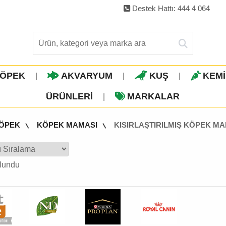
Destek Hattı: 444 4 064
ÖPEK
AKVARYUM
KUŞ
KEM
|
|
|
ÜRÜNLERI
MARKALAR
|
ÖPEK
KÖPEK MAMASI
KISIRLAŞTIRILMIŞ KÖPEK M
lundu