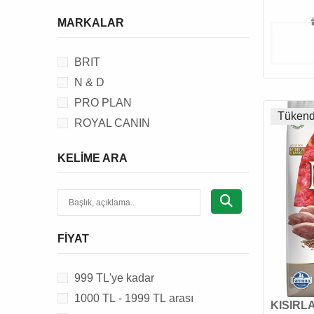
KÖPEK YATAĞI & KULÜBESİ
MARKALAR
KÖPEK KIYAFETİ
KÖPEK ÇİTİ
BRIT
KÖPEK EĞİTİM MALZEMESİ &
AKSESUARI
N & D
KÖPEK ARAÇ AKSESUARI
PRO PLAN
Tükend
KÖPEK BAHÇE MALZEMESİ &
ROYAL CANIN
AKSESUARI
KELIME ARA
KEDİ ÖDÜLÜ
FIYAT
999 TL'ye kadar
1000 TL - 1999 TL arası
KISIRL