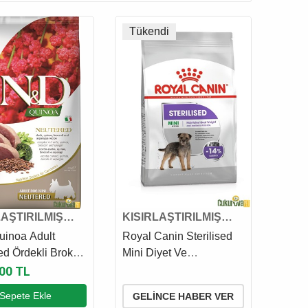
Tükendi
LAŞTIRILMIŞ
KISIRLAŞTIRILMIŞ
K MAMASI
KÖPEK MAMASI
inoa Adult
Royal Canin Sterilised
d Ördekli Brokoli
Mini Diyet Ve
konmazlı Diyet
Kısırlaştırılmış Köpek
,00 TL
rlaştırılmış Köpek
Maması 3 Kg
Sepete Ekle
GELINCE HABER VER
 2.5 Kg