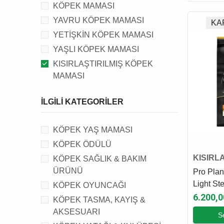
KÖPEK MAMASI
YAVRU KÖPEK MAMASI
KA
YETİŞKİN KÖPEK MAMASI
YAŞLI KÖPEK MAMASI
KISIRLAŞTIRILMIŞ KÖPEK
MAMASI
DİYET KÖPEK MAMASI
İLGILI KATEGORILER
KÖPEK YAŞ MAMASI
KÖPEK ÖDÜLÜ
KISIRL
KÖPEK SAĞLIK & BAKIM
KÖPEK
ÜRÜNÜ
Pro Plan
Light St
KÖPEK OYUNCAĞI
Balıklı Kı
6.200,0
KÖPEK TASMA, KAYIŞ &
Yetişki
AKSESUARI
S
14 Kg