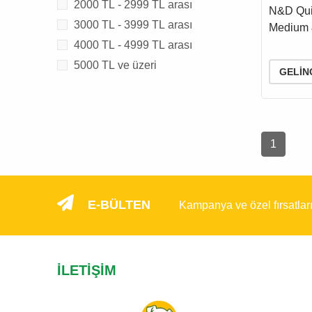
2000 TL - 2999 TL arası
KÖPEK
N&D Qui
3000 TL - 3999 TL arası
Medium 
Neutered
4000 TL - 4999 TL arası
Brokolili
5000 TL ve üzeri
GELIN
Ve Kısırl
Maması 
1
E-BÜLTEN
Kampanya ve özel fırsatlar
İLETIŞIM