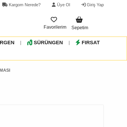
Kargom Nerede?
Üye Ol
Giriş Yap
Favorilerim
Sepetim
İRGEN
SÜRÜNGEN
FIRSAT
|
|
AMASI