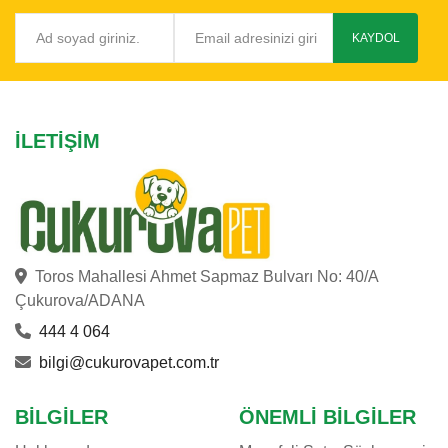
KAYDOL
İLETIŞIM
Toros Mahallesi Ahmet Sapmaz Bulvarı No: 40/A
Çukurova/ADANA
444 4 064
bilgi@cukurovapet.com.tr
BILGILER
ÖNEMLI BILGILER