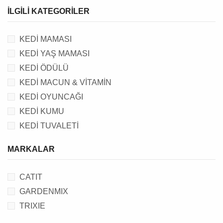
KEDİ ÇİMİ
İLGILI KATEGORILER
KEDİ MAMASI
KEDİ YAŞ MAMASI
KEDİ ÖDÜLÜ
KEDİ MACUN & VİTAMİN
KEDİ OYUNCAĞI
KEDİ KUMU
KEDİ TUVALETİ
KEDİ TUVALET AKSESUARI
MARKALAR
KEDİ TASMA, KAYIŞ & AKSESUARI
KEDİ TIRMALAMA TAHTASI, EVİ & YATAĞI
CATIT
KEDİ FİLESİ
GARDENMIX
TRIXIE