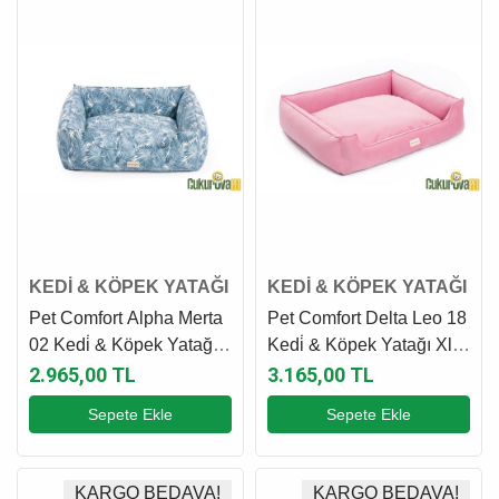
KEDİ & KÖPEK YATAĞI
KEDİ & KÖPEK YATAĞI
Pet Comfort Alpha Merta
Pet Comfort Delta Leo 18
02 Kedi̇ & Köpek Yatağı
Kedi̇ & Köpek Yatağı Xl -
Mavi̇ L - 85 x 105 Cm
95 x 120 Cm
2.965,00 TL
3.165,00 TL
Sepete Ekle
Sepete Ekle
KARGO BEDAVA!
KARGO BEDAVA!