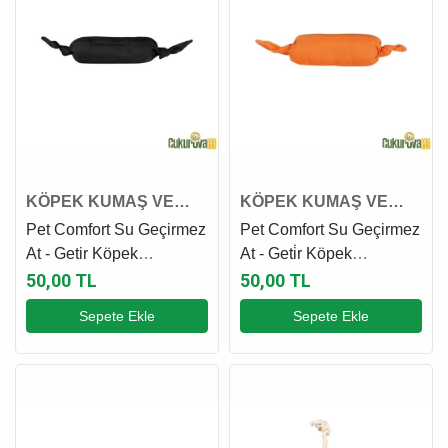
KÖPEK KUMAŞ VE
KÖPEK KUMAŞ VE
PELUŞ OYUNCAK
PELUŞ OYUNCAK
Pet Comfort Su Geçirmez
Pet Comfort Su Geçirmez
At - Getir Köpek
At - Geti̇r Köpek
Oyuncağı Siyah - 35 Cm
Oyuncağı Turuncu - 35
50,00 TL
50,00 TL
Cm
Sepete Ekle
Sepete Ekle