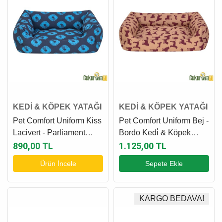
KEDİ & KÖPEK YATAĞI
KEDİ & KÖPEK YATAĞI
Pet Comfort Uniform Kiss
Pet Comfort Uniform Bej -
Lacivert - Parliament
Bordo Kedi̇ & Köpek
Kedi̇ & Köpek Yatağı S -
Yatağı M - 70 x 60 Cm
890,00 TL
1.125,00 TL
60 x 50 Cm
Ürün İncele
Sepete Ekle
KARGO BEDAVA!