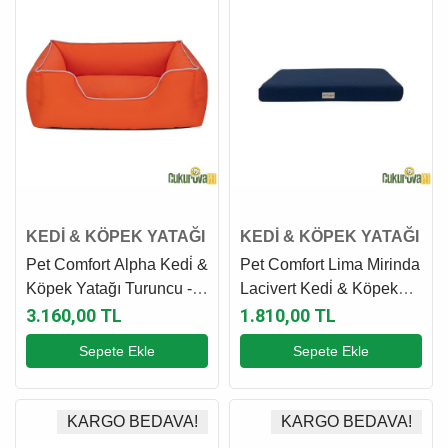
KEDİ & KÖPEK YATAĞI
KEDİ & KÖPEK YATAĞI
Pet Comfort Alpha Kedi̇ &
Pet Comfort Lima Mirinda
Köpek Yatağı Turuncu -
Lacivert Kedi̇ & Köpek
Beyaz Biye M - 80 x 65
Yatağı M - 60 x 95 x 11
3.160,00 TL
1.810,00 TL
Cm
Cm
Sepete Ekle
Sepete Ekle
KARGO BEDAVA!
KARGO BEDAVA!