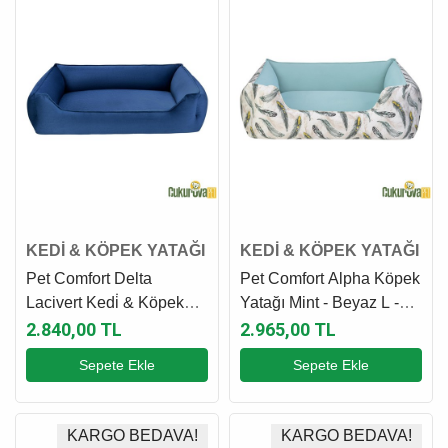
KEDİ & KÖPEK YATAĞI
KEDİ & KÖPEK YATAĞI
Pet Comfort Delta
Pet Comfort Alpha Köpek
Lacivert Kedi̇ & Köpek
Yatağı Mint - Beyaz L -
Yatağı L - 105 x 80 Cm
105 x 85 Cm
2.840,00 TL
2.965,00 TL
Sepete Ekle
Sepete Ekle
KARGO BEDAVA!
KARGO BEDAVA!