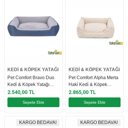
KEDİ & KÖPEK YATAĞI
KEDİ & KÖPEK YATAĞI
Pet Comfort Bravo Duo
Pet Comfort Alpha Merta
Kedi̇ & Köpek Yatağı
Haki̇ Kedi̇ & Köpek
Mavi̇ - Gri̇ Peluş Xl - 105
Yatağı L - 85 x 105 Cm
2.540,00 TL
2.865,00 TL
x 80 Cm
Sepete Ekle
Sepete Ekle
KARGO BEDAVA!
KARGO BEDAVA!