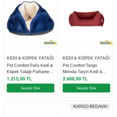
KEDİ & KÖPEK YATAĞI
KEDİ & KÖPEK YATAĞI
Pet Comfort Pari̇s Kedi̇ &
Pet Comfort Tango
Köpek Yatağı Parliament
Mirinda Tarçin Kedi̇ &
Mavi̇ - 60 Cm
Köpek Yatağı M - 65 x 80
1.215,00 TL
2.600,00 TL
Cm
Sepete Ekle
Sepete Ekle
KARGO BEDAVA!