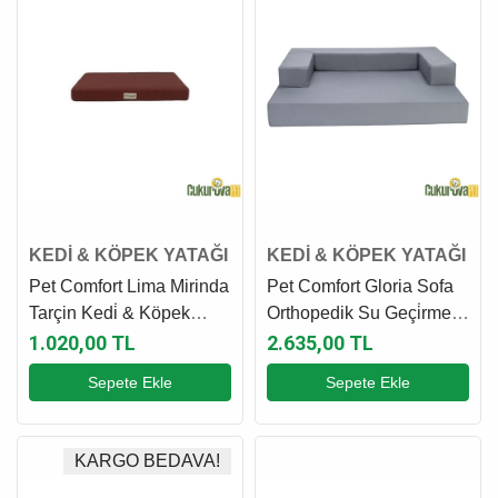
KEDİ & KÖPEK YATAĞI
KEDİ & KÖPEK YATAĞI
Pet Comfort Lima Mirinda
Pet Comfort Gloria Sofa
Tarçin Kedi̇ & Köpek
Orthopedik Su Geçi̇rmez
Yatağı S - 45 x 75 x 8 Cm
Kedi̇ & Köpek Yatağı Gri̇ -
1.020,00 TL
2.635,00 TL
70 x 53 x 8 Cm
Sepete Ekle
Sepete Ekle
KARGO BEDAVA!