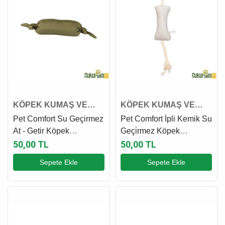
KÖPEK KUMAŞ VE
KÖPEK KUMAŞ VE
PELUŞ OYUNCAK
PELUŞ OYUNCAK
Pet Comfort Su Geçirmez
Pet Comfort İpli Kemik Su
At - Getir Köpek
Geçi̇rmez Köpek
Oyuncağı Yeşil - 35 Cm
Oyuncağı Açık Gri - 17
50,00 TL
50,00 TL
Cm
Sepete Ekle
Sepete Ekle