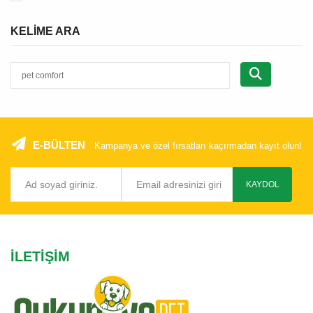
KELIME ARA
E-BÜLTEN
Kampanya ve özel fırsatları kaçırmadan kayıt olun!
KAYDOL
İLETIŞIM