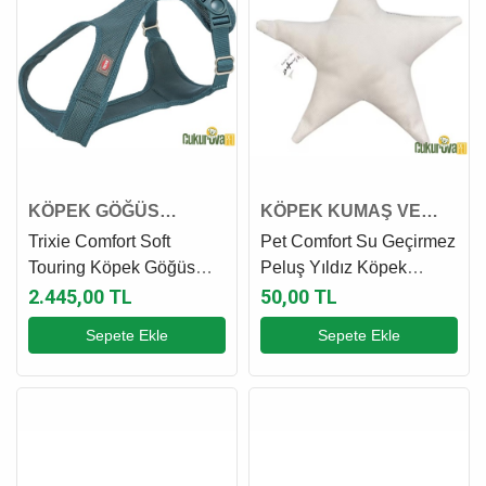
KÖPEK GÖĞÜS
KÖPEK KUMAŞ VE
TASMASI
PELUŞ OYUNCAK
Trixie Comfort Soft
Pet Comfort Su Geçirmez
Touring Köpek Göğüs
Peluş Yıldız Köpek
Tasması S - M, Petrol
Oyuncağı Açık Gri - 17
2.445,00 TL
50,00 TL
Mavisi, 35 x 60 Cm - 20
Cm
Sepete Ekle
Sepete Ekle
Mm