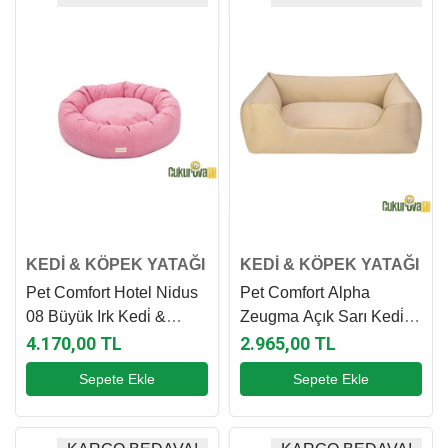
KEDİ & KÖPEK YATAĞI
KEDİ & KÖPEK YATAĞI
Pet Comfort Hotel Nidus
Pet Comfort Alpha
08 Büyük Irk Kedi̇ &
Zeugma Açık Sarı Kedi̇ &
Köpek Yatağı Pembe L -
Köpek Yatağı L - 105 x 85
4.170,00 TL
2.965,00 TL
100 Cm
Cm
Sepete Ekle
Sepete Ekle