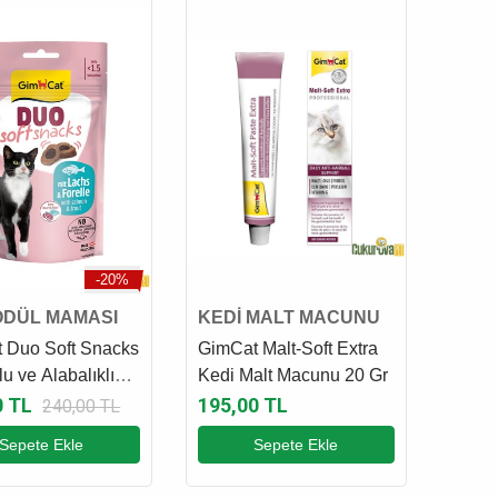
-20%
ÖDÜL MAMASI
KEDİ MALT MACUNU
 Duo Soft Snacks
GimCat Malt-Soft Extra
 ve Alabalıklı
Kedi Malt Macunu 20 Gr
dül Maması 50 Gr
0 TL
195,00 TL
240,00 TL
Sepete Ekle
Sepete Ekle