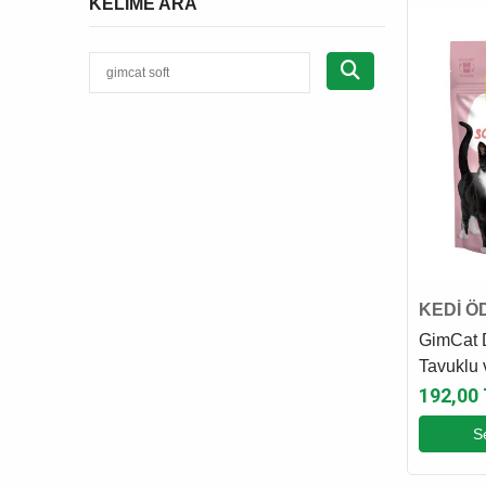
KELIME ARA
KEDİ Ö
GimCat 
Tavuklu 
Ödül Ma
192,00
S