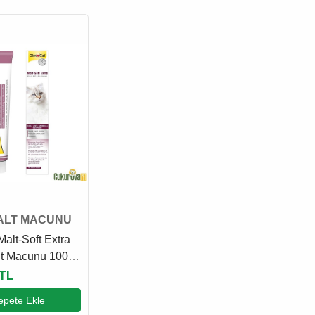
ALT MACUNU
alt-Soft Extra
lt Macunu 100
 TL
epete Ekle