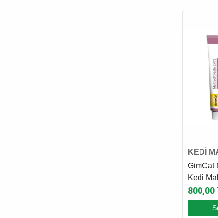
KEDİ M
GimCat M
Kedi Ma
Gr
800,00
S