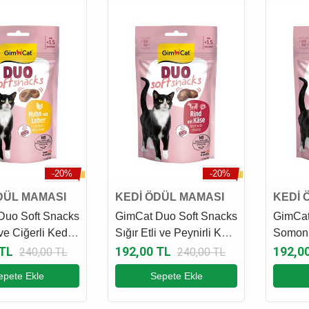
-20%
-20%
DÜL MAMASI
KEDİ ÖDÜL MAMASI
KEDİ 
Duo Soft Snacks
GimCat Duo Soft Snacks
GimCat
ve Ciğerli Kedi
Sığır Etli ve Peynirli Kedi
Somonlu
ması 50 Gr
Ödül Maması 50 Gr
Kedi Ö
 TL
192,00 TL
192,0
240,00 TL
240,00 TL
epete Ekle
Sepete Ekle