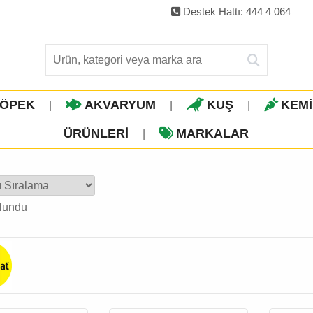
Destek Hattı: 444 4 064
ÖPEK
AKVARYUM
KUŞ
KEM
|
|
|
ÜRÜNLERI
MARKALAR
|
lundu