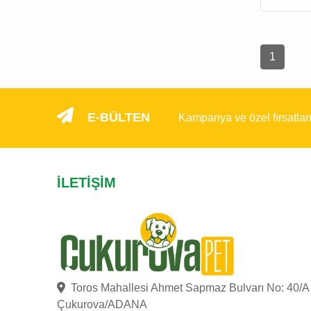
1
E-BÜLTEN
Kampanya ve özel fırsatlar
İLETIŞIM
Toros Mahallesi Ahmet Sapmaz Bulvarı No: 40/A
Çukurova/ADANA