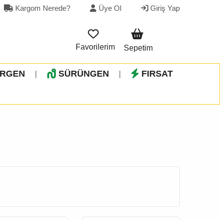
Kargom Nerede?
Üye Ol
Giriş Yap
Favorilerim
Sepetim
İRGEN
SÜRÜNGEN
FIRSAT
|
|