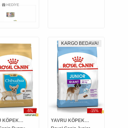
HEDİYE
KARGO BEDAVA!
-5%
-15%
U KÖPEK
YAVRU KÖPEK
SI
MAMASI