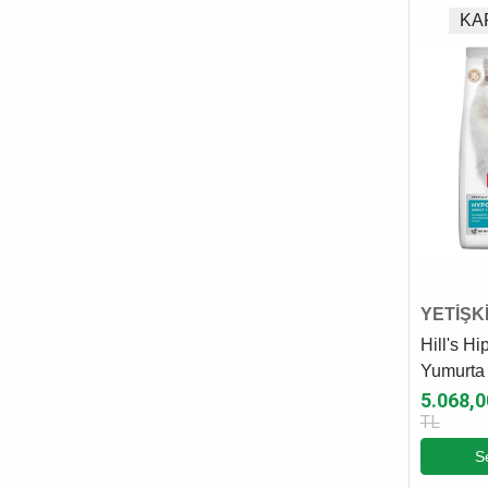
KONG
KA
CROCUS
HABITRAIL
TRUE ICONIC
YETİŞK
MAMAS
Hill's Hi
Yumurta
Proteinli
5.068,0
TL
Maması 
S