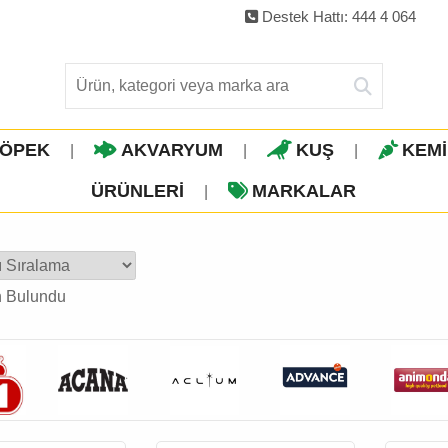
Destek Hattı: 444 4 064
ÖPEK
AKVARYUM
KUŞ
KEM
|
|
|
ÜRÜNLERI
MARKALAR
|
n Bulundu