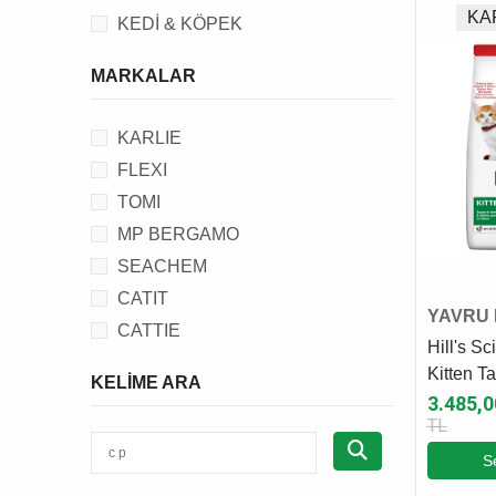
KA
KEDİ & KÖPEK
MARKALAR
KARLIE
FLEXI
TOMI
MP BERGAMO
SEACHEM
CATIT
YAVRU 
CATTIE
Hill's S
FLAMINGO
Kitten T
KELIME ARA
SIMPLE SOLUTION
Kedi Ma
3.485,0
TL
PETS FAMILY
BEEZTEES
S
CRYSTALIN