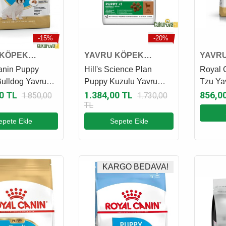
-15%
-20%
 KÖPEK
YAVRU KÖPEK
YAVR
I
MAMASI
MAMA
anin Puppy
Hill's Science Plan
Royal 
ulldog Yavru
Puppy Kuzulu Yavru
Tzu Ya
aması 3 Kg
Köpek Maması 2.5 Kg
Maması
0 TL
1.384,00 TL
856,0
1.850,00
1.730,00
TL
epete Ekle
Sepete Ekle
KARGO BEDAVA!