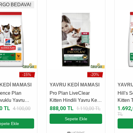
RGO BEDAVA!
-15%
-20%
KEDİ MAMASI
YAVRU KEDİ MAMASI
YAVRU
cience Plan
Pro Plan LiveClear
Hill's 
avuklu Yavru
Kitten Hindili Yavru Kedi
Kitten 
ması 7 Kg
Maması 1.4 Kg
Kedi M
0 TL
888,00 TL
1.692
4.100,00
1.110,00 TL
TL
Sepete Ekle
epete Ekle