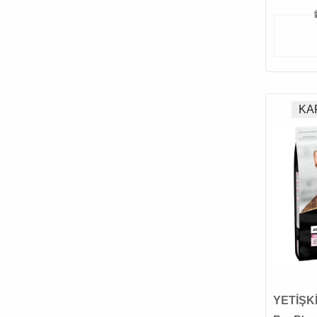
KA
YETİŞK