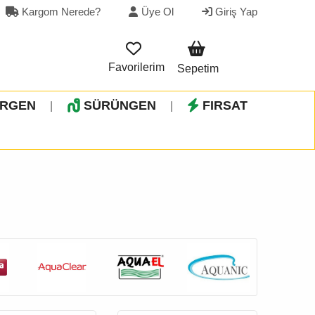
Kargom Nerede?
Üye Ol
Giriş Yap
Favorilerim
Sepetim
İRGEN
SÜRÜNGEN
FIRSAT
|
|