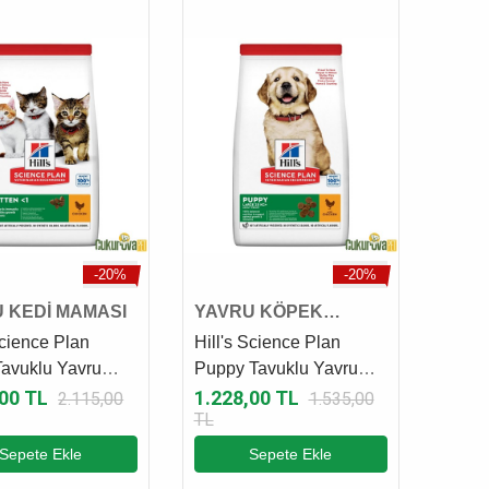
-20%
-20%
 KEDİ MAMASI
YAVRU KÖPEK
MAMASI
Science Plan
Hill's Science Plan
Tavuklu Yavru
Puppy Tavuklu Yavru
aması 3 Kg
Köpek Maması 2.5 Kg
,00 TL
1.228,00 TL
2.115,00
1.535,00
TL
Sepete Ekle
Sepete Ekle