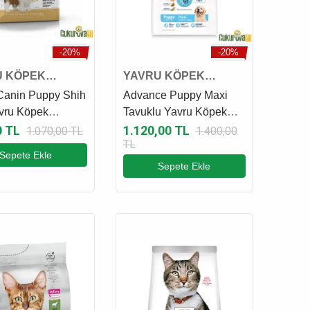
-20%
-20%
U KÖPEK
YAVRU KÖPEK
SI
MAMASI
Canin Puppy Shih
Advance Puppy Maxi
vru Köpek
Tavuklu Yavru Köpek
 1.5 Kg
Maması 3 Kg
0 TL
1.120,00 TL
1.070,00 TL
1.400,00
TL
Sepete Ekle
Sepete Ekle