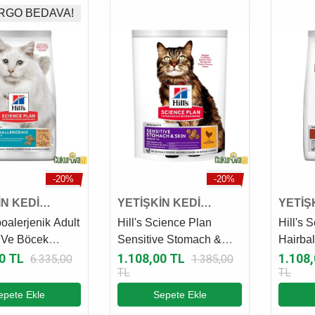
RGO BEDAVA!
-20%
-20%
İN KEDİ
YETİŞKİN KEDİ
YETİŞ
I
MAMASI
MAMA
poalerjenik Adult
Hill's Science Plan
Hill's 
 Ve Böcek
Sensitive Stomach &
Hairbal
 Yetişki̇n Kedi̇
Skin Adult Tavuklu
Tavuklu
0 TL
1.108,00 TL
1.108
6.335,00
1.385,00
TL
TL
7 Kg
Yetişkin Kedi Maması
Maması
1.5 Kg
epete Ekle
Sepete Ekle