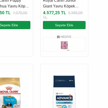
Canin Puppy
Royal Canin Junior
hua Yavru Köpek
Giant Yavru Köpek
 1.5 Kg
Maması 15 Kg
,50 TL
4.577,25 TL
1.070,00
5.385,00
TL
Sepete Ekle
Sepete Ekle
HEDİYE