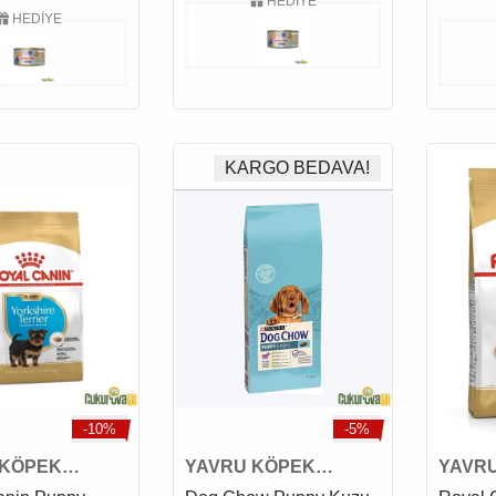
HEDİYE
HEDİYE
KARGO BEDAVA!
-10%
-5%
 KÖPEK
YAVRU KÖPEK
YAVR
I
MAMASI
MAMA