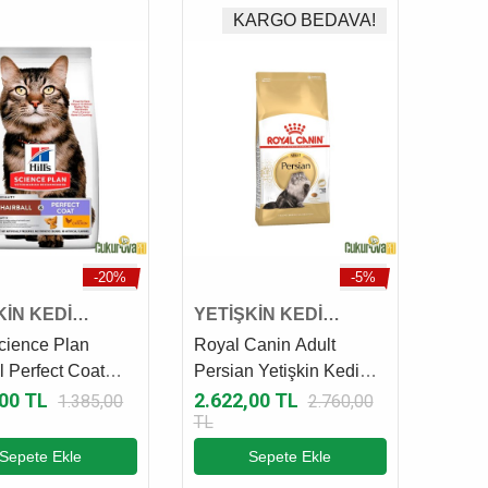
KARGO BEDAVA!
-20%
-5%
KİN KEDİ
YETİŞKİN KEDİ
SI
MAMASI
Science Plan
Royal Canin Adult
l Perfect Coat
Persian Yetişkin Kedi
 Yetişki̇n Kedi
Maması 4 Kg
,00 TL
2.622,00 TL
1.385,00
2.760,00
TL
 1.5 Kg
Sepete Ekle
Sepete Ekle