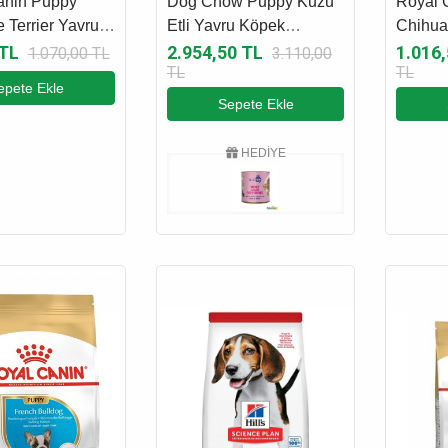
anin Puppy
Dog Chow Puppy Kuzu
Royal 
e Terrier Yavru
Etli Yavru Köpek
Chihua
aması 1.5 Kg
Maması 14 Kg
Maması
 TL
2.954,50 TL
1.016
1.070,00 TL
3.110,00
TL
TL
epete Ekle
Sepete Ekle
HEDİYE