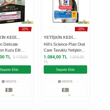
-20%
-20%
KİN KEDİ
YETİŞKİN KEDİ
SI
MAMASI
n Delicate
Hill's Science Plan Oral
on Kuzu Etli
Care Tavuklu Yetişkin
in Kedi Maması 3
Kedi Maması 1.5 Kg
,00 TL
1.084,00 TL
2.170,00
1.355,00
TL
Sepete Ekle
Sepete Ekle
HEDİYE
HEDİYE