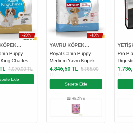
-20%
-10%
 KÖPEK
YAVRU KÖPEK
YETİŞ
I
MAMASI
MAMA
anin Puppy
Royal Canin Puppy
Pro Pla
 King Charles
Medium Yavru Köpek
Digesti
öpek Maması 1.5
Maması 15 Kg
Yetişk
 TL
4.846,50 TL
1.736
1.070,00 TL
5.385,00
TL
TL
Kg
epete Ekle
Sepete Ekle
HEDİYE