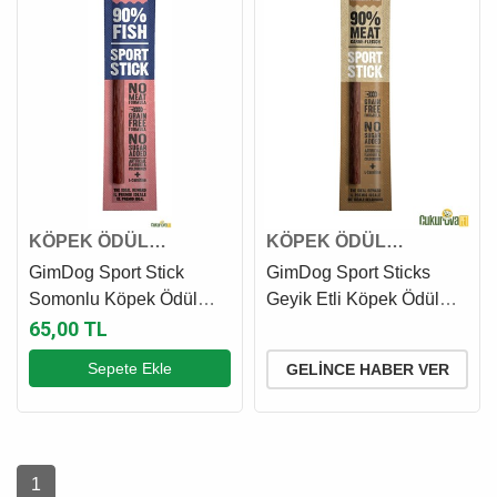
KÖPEK ÖDÜL
KÖPEK ÖDÜL
ÇUBUĞU
ÇUBUĞU
GimDog Sport Stick
GimDog Sport Sticks
Somonlu Köpek Ödül
Geyik Etli Köpek Ödül
Çubuğu 12 Gr
Çubuğu 12 Gr
65,00 TL
Sepete Ekle
GELINCE HABER VER
1