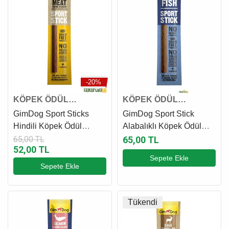
-20%
KÖPEK ÖDÜL
KÖPEK ÖDÜL
ÇUBUĞU
ÇUBUĞU
GimDog Sport Sticks
GimDog Sport Stick
Hindili Köpek Ödül
Alabalıklı Köpek Ödül
Çubuğu 12 Gr
Çubuğu 12 Gr
65,00 TL
65,00 TL
52,00 TL
Sepete Ekle
Sepete Ekle
Tükendi