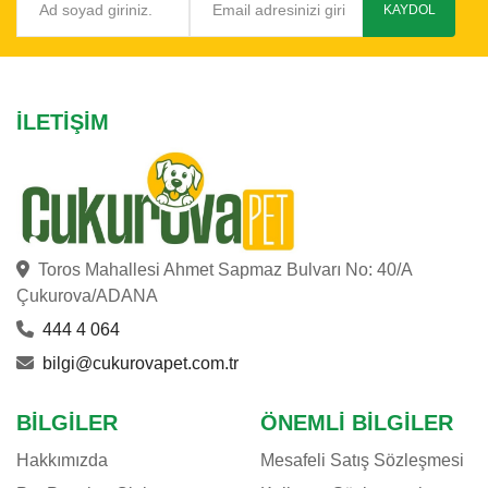
KAYDOL
İLETIŞIM
Toros Mahallesi Ahmet Sapmaz Bulvarı No: 40/A
Çukurova/ADANA
444 4 064
bilgi@cukurovapet.com.tr
BILGILER
ÖNEMLI BILGILER
Hakkımızda
Mesafeli Satış Sözleşmesi