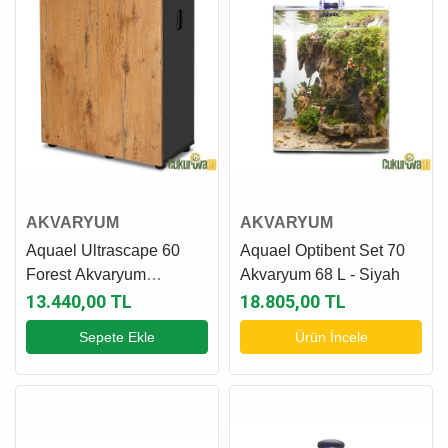
AKVARYUM
AKVARYUM
Aquael Ultrascape 60
Aquael Optibent Set 70
Forest Akvaryum
Akvaryum 68 L - Siyah
Mobilyası
13.440,00 TL
18.805,00 TL
Sepete Ekle
Ürün İncele