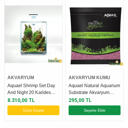
AKVARYUM
AKVARYUM KUMU
Aquael Shrimp Set Day
Aquael Natural Aquarium
And Night 20 Kari̇des
Substrate Akvaryum
Akvaryumu 20 L - Beyaz
Kumu Pembe - 1 Kg
8.310,00 TL
295,00 TL
Ürün İncele
Sepete Ekle