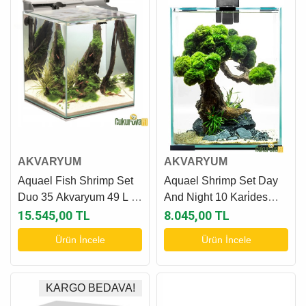
AKVARYUM
AKVARYUM
Aquael Fish Shrimp Set
Aquael Shrimp Set Day
Duo 35 Akvaryum 49 L -
And Night 10 Kari̇des
Beyaz
Akvaryumu 10 L - Si̇yah
15.545,00 TL
8.045,00 TL
Ürün İncele
Ürün İncele
KARGO BEDAVA!