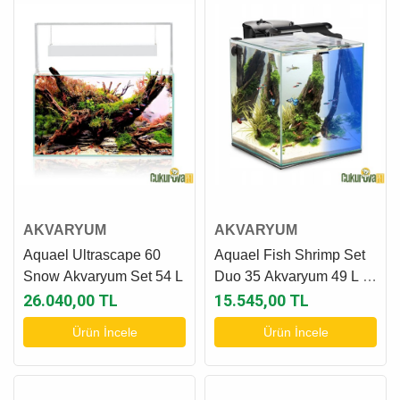
AKVARYUM
AKVARYUM
Aquael Ultrascape 60
Aquael Fish Shrimp Set
Snow Akvaryum Set 54 L
Duo 35 Akvaryum 49 L -
Siyah
26.040,00 TL
15.545,00 TL
Ürün İncele
Ürün İncele