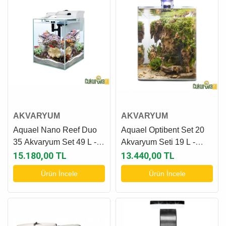
AKVARYUM
AKVARYUM
Aquael Nano Reef Duo
Aquael Optibent Set 20
35 Akvaryum Set 49 L -
Akvaryum Seti 19 L -
Beyaz
Siyah
15.180,00 TL
13.440,00 TL
Ürün İncele
Ürün İncele