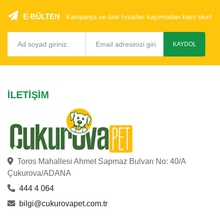
E-BÜLTEN
Kampanya ve özel fırsatları kaçırmadan kayıt olun!
KAYDOL
İLETIŞIM
Toros Mahallesi Ahmet Sapmaz Bulvarı No: 40/A
Çukurova/ADANA
444 4 064
bilgi@cukurovapet.com.tr