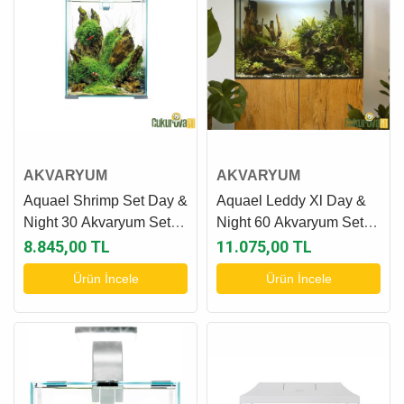
AKVARYUM
AKVARYUM
Aquael Shrimp Set Day &
Aquael Leddy Xl Day &
Night 30 Akvaryum Set
Night 60 Akvaryum Seti
30 L - Beyaz
72 L - Siyah
8.845,00 TL
11.075,00 TL
Ürün İncele
Ürün İncele