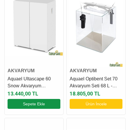
AKVARYUM
AKVARYUM
Aquael Ultascape 60
Aquael Optibent Set 70
Snow Akvaryum
Akvaryum Seti 68 L -
Mobilyası
Beyaz
13.440,00 TL
18.805,00 TL
Sepete Ekle
Ürün İncele