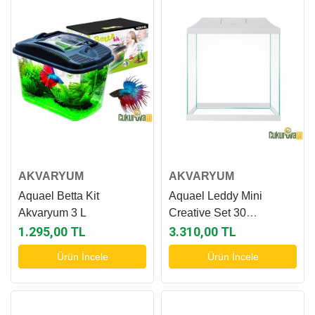
AKVARYUM
AKVARYUM
Aquael Betta Kit
Aquael Leddy Mini
Akvaryum 3 L
Creative Set 30
Akvaryum 13 L - Beyaz
1.295,00 TL
3.310,00 TL
Ürün İncele
Ürün İncele