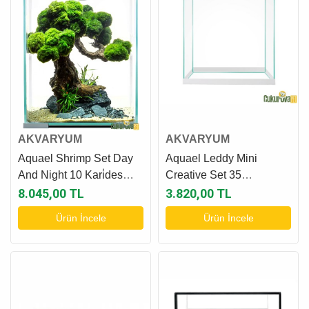
AKVARYUM
AKVARYUM
Aquael Shrimp Set Day
Aquael Leddy Mini
And Night 10 Kari̇des
Creative Set 35
Akvaryum 10 L - Beyaz
Akvaryum Seti 19 L -
8.045,00 TL
3.820,00 TL
Beyaz
Ürün İncele
Ürün İncele