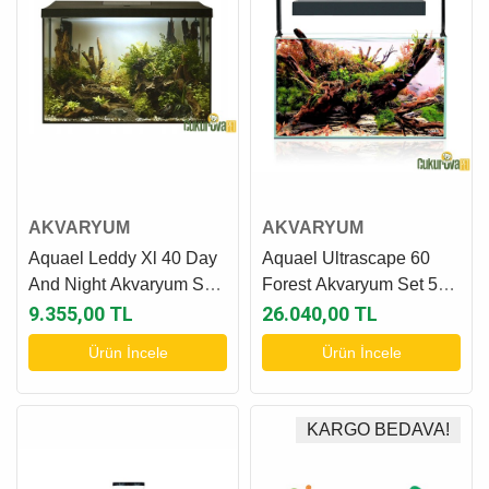
AKVARYUM
AKVARYUM
Aquael Leddy Xl 40 Day
Aquael Ultrascape 60
And Night Akvaryum Seti
Forest Akvaryum Set 54
35 L - Siyah
L
9.355,00 TL
26.040,00 TL
Ürün İncele
Ürün İncele
KARGO BEDAVA!