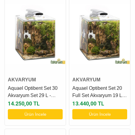
AKVARYUM
AKVARYUM
Aquael Optibent Set 30
Aquael Optibent Set 20
Akvaryum Set 29 L -
Full Set Akvaryum 19 L -
Beyaz
Beyaz
14.250,00 TL
13.440,00 TL
Ürün İncele
Ürün İncele