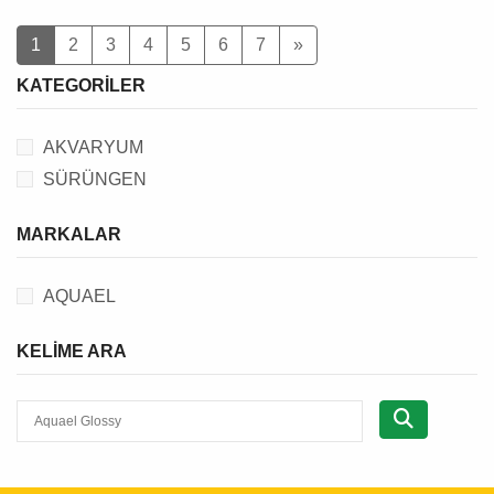
1
2
3
4
5
6
7
»
KATEGORILER
AKVARYUM
SÜRÜNGEN
MARKALAR
AQUAEL
KELIME ARA