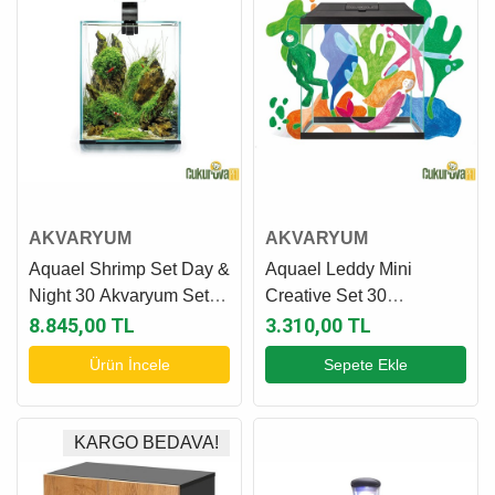
AKVARYUM
AKVARYUM
Aquael Shrimp Set Day &
Aquael Leddy Mini
Night 30 Akvaryum Set
Creative Set 30
30 L - Siyah
Akvaryum Seti 13 L -
8.845,00 TL
3.310,00 TL
Siyah
Ürün İncele
Sepete Ekle
KARGO BEDAVA!