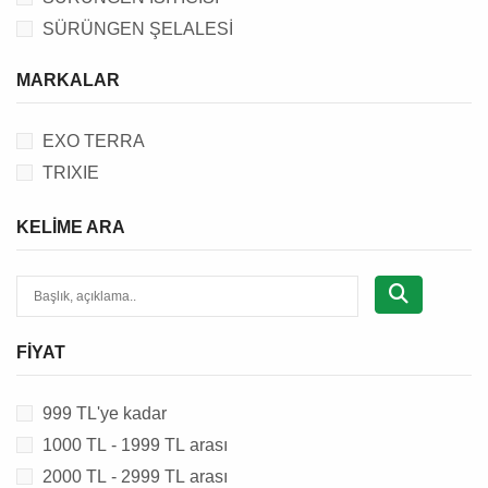
SÜRÜNGEN ŞELALESİ
SÜRÜNGEN MAMA & SU KABI
MARKALAR
SÜRÜNGEN TERARYUM EKİPMANI
SÜRÜNGEN TABAN MALZEMESİ
EXO TERRA
SÜRÜNGEN AKSESUARI
TRIXIE
SÜRÜNGEN YUVASI & MAĞARASI
KELIME ARA
FIYAT
999 TL'ye kadar
1000 TL - 1999 TL arası
2000 TL - 2999 TL arası