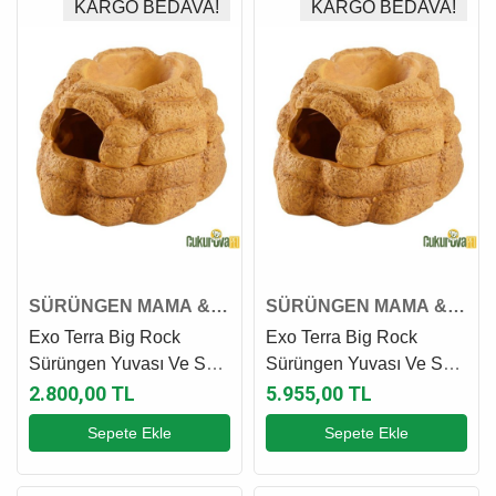
KARGO BEDAVA!
KARGO BEDAVA!
SÜRÜNGEN MAMA &
SÜRÜNGEN MAMA &
SU KABI
SU KABI
Exo Terra Big Rock
Exo Terra Big Rock
Sürüngen Yuvası Ve Su
Sürüngen Yuvası Ve Su
Kabı M - 11 x 15 x 18 Cm
Kabı L - 16 x 25 x 28 Cm
2.800,00 TL
5.955,00 TL
Sepete Ekle
Sepete Ekle