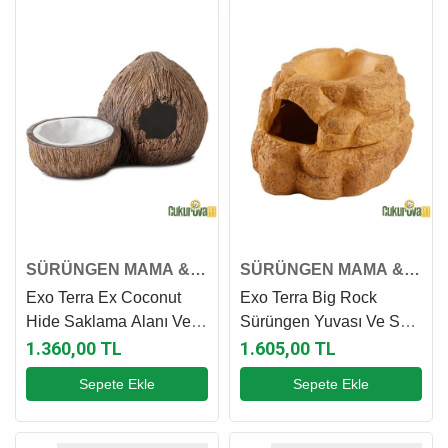
SÜRÜNGEN MAMA &
SÜRÜNGEN MAMA &
SU KABI
SU KABI
Exo Terra Ex Coconut
Exo Terra Big Rock
Hide Saklama Alanı Ve
Sürüngen Yuvası Ve Su
Su Kabı - 21 x 12 x 11.5
Kabı S - 8 x 11 x 13 Cm
1.360,00 TL
1.605,00 TL
Cm
Sepete Ekle
Sepete Ekle