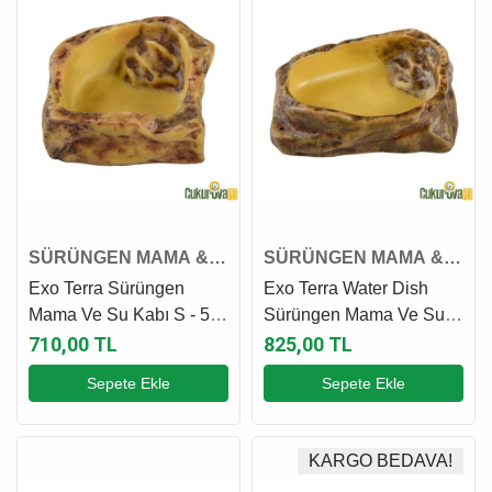
SÜRÜNGEN MAMA &
SÜRÜNGEN MAMA &
SU KABI
SU KABI
Exo Terra Sürüngen
Exo Terra Water Dish
Mama Ve Su Kabı S - 5.5
Sürüngen Mama Ve Su
x 6.5 x 3 Cm
Kabı M - 10 x 13 x 3.3 Cm
710,00 TL
825,00 TL
Sepete Ekle
Sepete Ekle
KARGO BEDAVA!