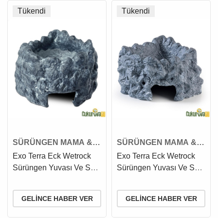
Tükendi
Tükendi
SÜRÜNGEN MAMA &
SÜRÜNGEN MAMA &
SU KABI
SU KABI
Exo Terra Eck Wetrock
Exo Terra Eck Wetrock
Sürüngen Yuvası Ve Su
Sürüngen Yuvası Ve Su
Kabı S - 7.5 x 13 x 9.5
Kabı M - 9.5 x 18 x 13 Cm
Cm
GELINCE HABER VER
GELINCE HABER VER