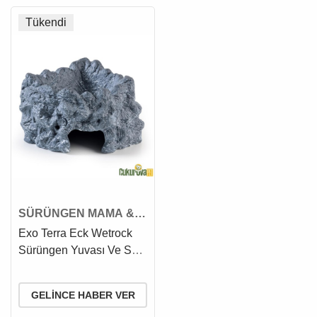
Tükendi
SÜRÜNGEN MAMA &
SU KABI
Exo Terra Eck Wetrock
Sürüngen Yuvası Ve Su
Kabı L - 11.5 x 21 x 15.5
Cm
GELINCE HABER VER