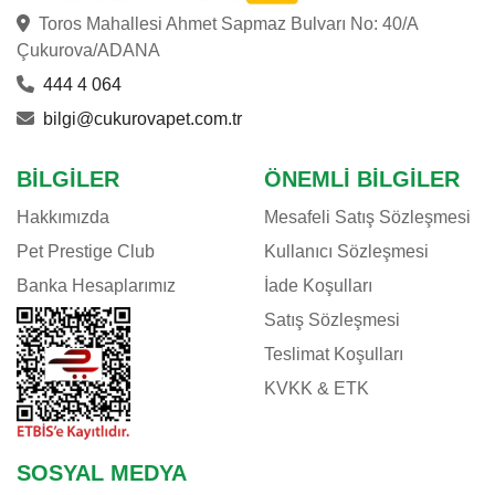
Toros Mahallesi Ahmet Sapmaz Bulvarı No: 40/A
Çukurova/ADANA
444 4 064
bilgi@cukurovapet.com.tr
BILGILER
ÖNEMLI BILGILER
Hakkımızda
Mesafeli Satış Sözleşmesi
Pet Prestige Club
Kullanıcı Sözleşmesi
Banka Hesaplarımız
İade Koşulları
Satış Sözleşmesi
Teslimat Koşulları
KVKK & ETK
SOSYAL MEDYA