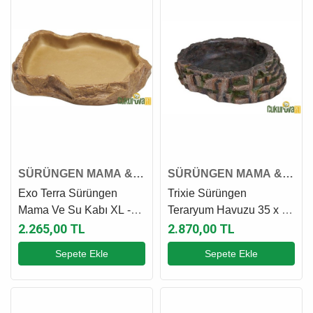
SÜRÜNGEN MAMA &
SÜRÜNGEN MAMA &
SU KABI
SU KABI
Exo Terra Sürüngen
Trixie Sürüngen
Mama Ve Su Kabı XL -
Teraryum Havuzu 35 x 9
28.5 x 22.9 x 3.8 Cm
x 34 Cm
2.265,00 TL
2.870,00 TL
Sepete Ekle
Sepete Ekle