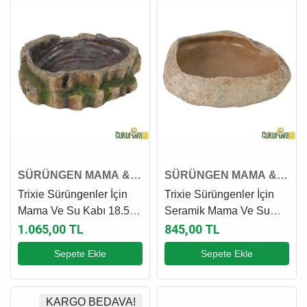
SÜRÜNGEN MAMA &
SÜRÜNGEN MAMA &
SU KABI
SU KABI
Trixie Sürüngenler İçin
Trixie Sürüngenler İçin
Mama Ve Su Kabı 18.5 x
Seramik Mama Ve Su
4.5 x 17 Cm
Kabı 15 x 3.5 x 12 Cm
1.065,00 TL
845,00 TL
Sepete Ekle
Sepete Ekle
KARGO BEDAVA!