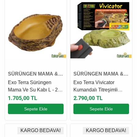
SÜRÜNGEN MAMA &
SÜRÜNGEN MAMA &
SU KABI
SU KABI
Exo Terra Sürüngen
Exo Terra Vivicator
Mama Ve Su Kabı L - 22
Kumandalı Titreşimli
x 17.8 x 5.5 Cm
Kaya Sürüngen Mama Ve
1.705,00 TL
2.790,00 TL
Su Kabı
Sepete Ekle
Sepete Ekle
KARGO BEDAVA!
KARGO BEDAVA!