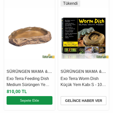
Tükendi
SÜRÜNGEN MAMA &
SÜRÜNGEN MAMA &
SU KABI
SU KABI
Exo Terra Feeding Dish
Exo Terra Worm Dish
Medium Sürüngen Yem
Küçük Yem Kabı S - 10 x
Kabı M 14 x 11 x 2 Cm
8.5 x 4.5 Cm
810,00 TL
Sepete Ekle
GELINCE HABER VER