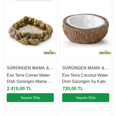
SÜRÜNGEN MAMA &
SÜRÜNGEN MAMA &
SU KABI
SU KABI
Exo Terra Corner Water
Exo Terra Coconut Water
Di̇sh Sürüngen Mama Ve
Dish Sürüngen Su Kabı
Su Kabı L - 16 x 18 x 5.5
2.410,00 TL
720,00 TL
Cm
Sepete Ekle
Sepete Ekle